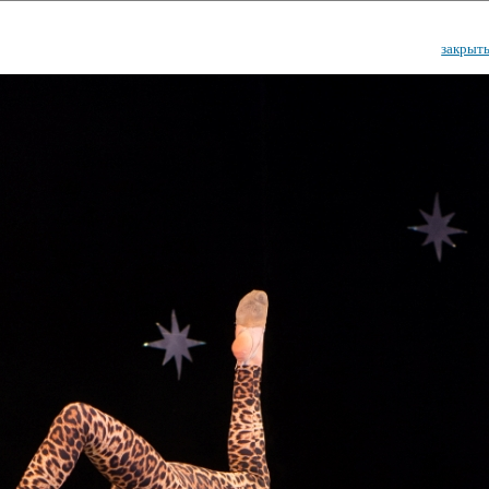
закрыт
ударственный культурный ц
Дворец Республики
ктивы
Новости
Афиша
Арт-монитор
Арт-прожек
ЧЕТЫ ГКЦ "ДВОРЕЦ РЕСПУБЛИ