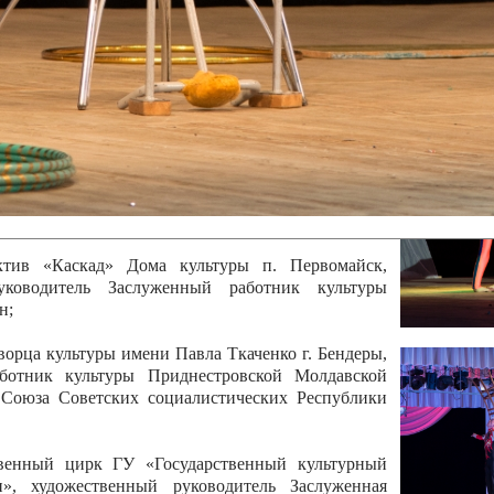
 руководитель Отличный работник культуры
вской Республики Анжела Владимировна
ой коллектив «Алегро» Дома детско –юношеского
бодзейского района, руководитель Хачатурян Юрий
ектив «Радуга» Городской дворец культуры г.
Отличный работник культуры Приднестровской
олай Юрьевич Елистратов;
ктив «Каскад» Дома культуры п. Первомайск,
руководитель Заслуженный работник культуры
н;
рца культуры имени Павла Ткаченко г. Бендеры,
ботник культуры Приднестровской Молдавской
 Союза Советских социалистических Республики
твенный цирк ГУ «Государственный культурный
», художественный руководитель Заслуженная