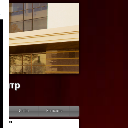
ь
ентр
тор
Инфо
Контакты
КИ"