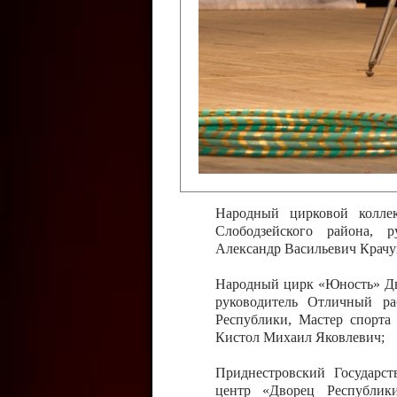
Слободзейского района,
Приднестровской Молда
Казавчинская;
Образцовый эстрадно-цирков
творчества с. Чобручи, Сло
Владимирович;
Образцовый цирковой колл
Тирасполь, руководитель 
Молдавской Республики Ник
Народный цирковой колле
Слободзейского района, 
Александр Васильевич Крачу
Народный цирк «Юность» Дво
руководитель Отличный ра
Республики, Мастер спорта
Кистол Михаил Яковлевич;
Приднестровский Государс
центр «Дворец Республики