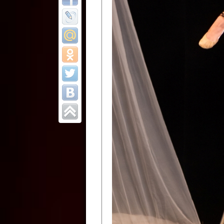
Все отчеты
Финал Республи
цирковых коллек
Приднестровског
Участники фестиваля:
Образцовый эстрадно-цир
Протягайловка, г. Бендеры ,
Народный цирковой клоун
досуговый центр «Шелковик
культуры Приднестровской 
Олег Степанович Райлян;
Народный цирковой коллек
Григориопольского район
Приднестровской Молдавско
Народный цирковой коллект