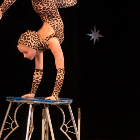
канского фестиваля
тивов "Созвездие
о цирка"
ковой коллектив «Ровесник» Дом культуры с.
 руководитель Рогожинер Светлана Георгиевна
ский коллектив «Шари-вари» МУ «Культурно-
» г.Бендеры, руководители Отличные работники
Молдавской Республики Алёна Александровна и
тив «Энтузиасты» Дома культуры с. Делакеу,
а, руководитель Отличный работник культуры
й Республики Пётр Петрович Дижмару;
ив «Сперанца» Дома культуры посёлка Красное,