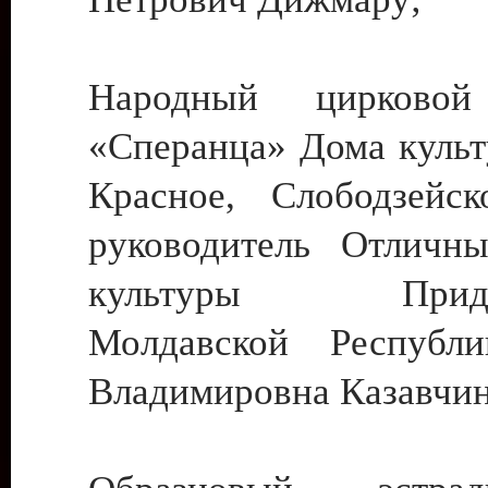
Народный цирковой
«Сперанца» Дома культ
Красное, Слободзейск
руководитель Отличн
культуры Придне
Молдавской Республ
Владимировна Казавчин