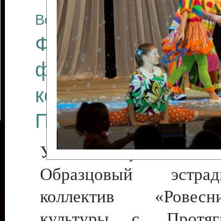
Все отчеты
Финал Республикан
фестиваля цирков
коллективов "Созв
Приднестровского 
Участники фестиваля:
Образцовый эстрадн
коллектив «Рове
культуры с. Протяга