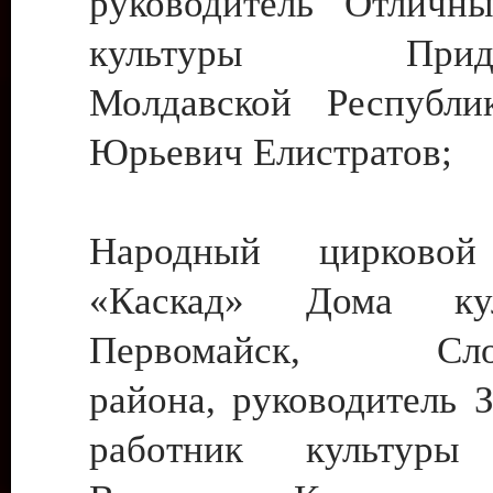
руководитель Отличн
культуры Придне
Молдавской Республи
Юрьевич Елистратов;
Народный цирковой
«Каскад» Дома ку
Первомайск, Слобо
района, руководитель 
работник культуры