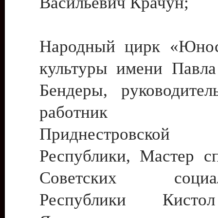
Васильевич Крачун;
Народный цирк «Юнос
культуры имени Павла 
Бендеры, руководите
работник ку
Приднестровской М
Республики, Мастер с
Советских социали
Республики Кист