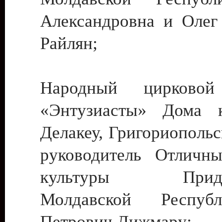
Александровна и Олег
Райлян;
Народный цирковой
«Энтузиасты» Дома к
Делакеу, Григориопольс
руководитель Отличн
культуры Придне
Молдавской Респуб
Петрович Дижмару;