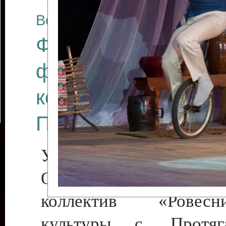
Все отчеты
Финал Республикан
фестиваля цирков
коллективов "Созв
Приднестровского 
Участники фестиваля:
Образцовый эстрадн
коллектив «Рове
культуры с. Протяга