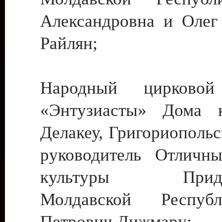
Александровна и Олег
Райлян;
Народный цирковой
«Энтузиасты» Дома к
Делакеу, Григориопольс
руководитель Отличн
культуры Придне
Молдавской Респуб
Петрович Дижмару;