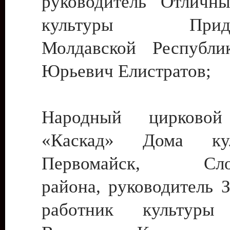
руководитель Отличн
культуры Придне
Молдавской Республи
Юрьевич Елистратов;
Народный цирковой
«Каскад» Дома ку
Первомайск, Слобо
района, руководитель 
работник культуры