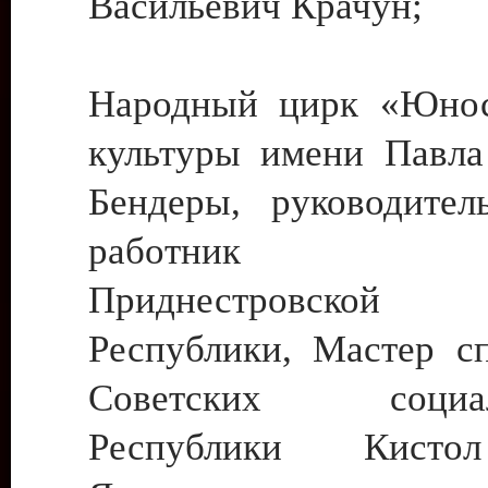
Васильевич Крачун;
Народный цирк «Юнос
культуры имени Павла 
Бендеры, руководите
работник ку
Приднестровской М
Республики, Мастер с
Советских социали
Республики Кист