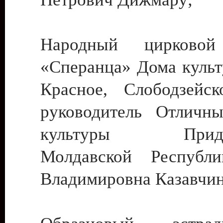
Народный цирковой
«Сперанца» Дома культ
Красное, Слободзейск
руководитель Отличн
культуры Придне
Молдавской Республ
Владимировна Казавчин