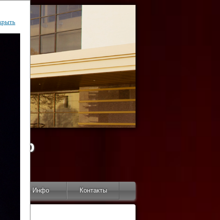
крыть
ентр
тор
Инфо
Контакты
КИ"