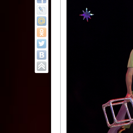
Все отчеты
Финал Республи
цирковых коллек
Приднестровског
Участники фестиваля:
Образцовый эстрадно-цир
Протягайловка, г. Бендеры ,
Народный цирковой клоун
досуговый центр «Шелковик
культуры Приднестровской 
Олег Степанович Райлян;
Народный цирковой коллек
Григориопольского район
Приднестровской Молдавско
Народный цирковой коллект