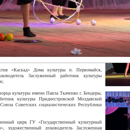
 руководитель Отличный работник культуры
вской Республики Анжела Владимировна
ой коллектив «Алегро» Дома детско –юношеского
бодзейского района, руководитель Хачатурян Юрий
ектив «Радуга» Городской дворец культуры г.
Отличный работник культуры Приднестровской
олай Юрьевич Елистратов;
ктив «Каскад» Дома культуры п. Первомайск,
руководитель Заслуженный работник культуры
н;
рца культуры имени Павла Ткаченко г. Бендеры,
ботник культуры Приднестровской Молдавской
 Союза Советских социалистических Республики
твенный цирк ГУ «Государственный культурный
», художественный руководитель Заслуженная