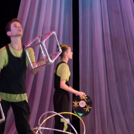
канского фестиваля
тивов "Созвездие
о цирка"
ковой коллектив «Ровесник» Дом культуры с.
 руководитель Рогожинер Светлана Георгиевна
ский коллектив «Шари-вари» МУ «Культурно-
» г.Бендеры, руководители Отличные работники
Молдавской Республики Алёна Александровна и
тив «Энтузиасты» Дома культуры с. Делакеу,
а, руководитель Отличный работник культуры
й Республики Пётр Петрович Дижмару;
ив «Сперанца» Дома культуры посёлка Красное,