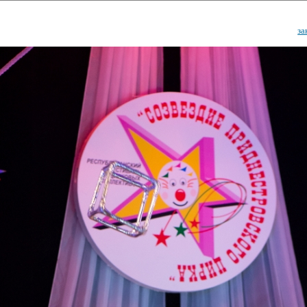
за
ударственный культурный ц
Дворец Республики
ктивы
Новости
Афиша
Арт-монитор
Арт-прожек
ЧЕТЫ ГКЦ "ДВОРЕЦ РЕСПУБЛИ