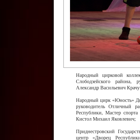
Слободзейского района,
Приднестровской Молда
Казавчинская;
Образцовый эстрадно-цирков
творчества с. Чобручи, Сло
Владимирович;
Образцовый цирковой колл
Тирасполь, руководитель 
Молдавской Республики Ник
Народный цирковой колле
Слободзейского района, 
Александр Васильевич Крачу
Народный цирк «Юность» Дво
руководитель Отличный ра
Республики, Мастер спорта
Кистол Михаил Яковлевич;
Приднестровский Государс
центр «Дворец Республики