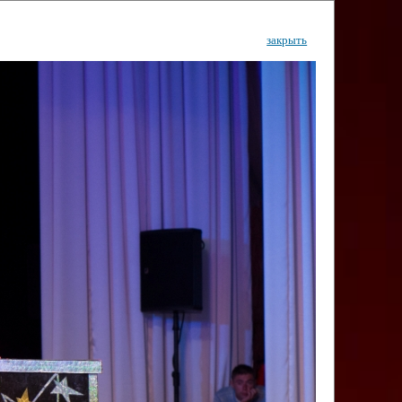
закрыть
ентр
тор
Инфо
Контакты
КИ"