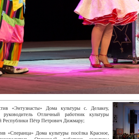
канского фестиваля
тивов "Созвездие
о цирка"
ковой коллектив «Ровесник» Дом культуры с.
 руководитель Рогожинер Светлана Георгиевна
ский коллектив «Шари-вари» МУ «Культурно-
» г.Бендеры, руководители Отличные работники
Молдавской Республики Алёна Александровна и
тив «Энтузиасты» Дома культуры с. Делакеу,
а, руководитель Отличный работник культуры
й Республики Пётр Петрович Дижмару;
ив «Сперанца» Дома культуры посёлка Красное,