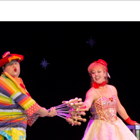
ударственный культурный ц
Дворец Республики
ктивы
Новости
Афиша
Арт-монитор
Арт-прожек
ЧЕТЫ ГКЦ "ДВОРЕЦ РЕСПУБЛИ