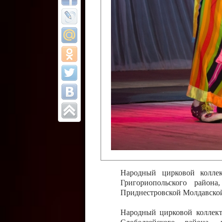
Все отчеты
Финал Республи
цирковых коллек
Приднестровског
Участники фестиваля:
Образцовый эстрадно-цир
Протягайловка, г. Бендеры ,
Народный цирковой клоун
досуговый центр «Шелковик
культуры Приднестровской 
Олег Степанович Райлян;
Народный цирковой коллек
Григориопольского район
Приднестровской Молдавско
Народный цирковой коллект