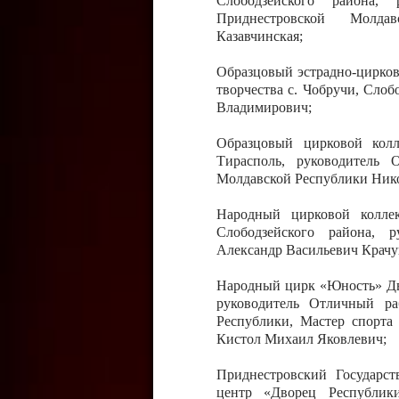
Слободзейского района,
Приднестровской Молда
Казавчинская;
Образцовый эстрадно-цирков
творчества с. Чобручи, Сло
Владимирович;
Образцовый цирковой колл
Тирасполь, руководитель 
Молдавской Республики Ник
Народный цирковой колле
Слободзейского района, 
Александр Васильевич Крачу
Народный цирк «Юность» Дво
руководитель Отличный ра
Республики, Мастер спорта
Кистол Михаил Яковлевич;
Приднестровский Государс
центр «Дворец Республики