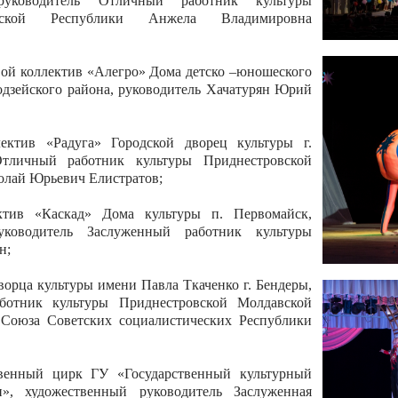
 руководитель Отличный работник культуры
вской Республики Анжела Владимировна
ой коллектив «Алегро» Дома детско –юношеского
бодзейского района, руководитель Хачатурян Юрий
ектив «Радуга» Городской дворец культуры г.
Отличный работник культуры Приднестровской
олай Юрьевич Елистратов;
ктив «Каскад» Дома культуры п. Первомайск,
руководитель Заслуженный работник культуры
н;
рца культуры имени Павла Ткаченко г. Бендеры,
ботник культуры Приднестровской Молдавской
 Союза Советских социалистических Республики
твенный цирк ГУ «Государственный культурный
», художественный руководитель Заслуженная