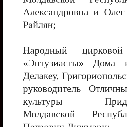
Александровна и Олег
Райлян;
Народный цирковой
«Энтузиасты» Дома к
Делакеу, Григориопольс
руководитель Отличн
культуры Придне
Молдавской Респуб
Петрович Дижмару;