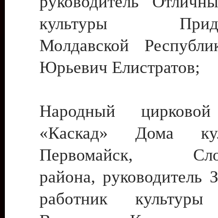
руководитель Отличн
культуры Придне
Молдавской Республи
Юрьевич Елистратов;
Народный цирковой
«Каскад» Дома ку
Первомайск, Слобо
района, руководитель 
работник культуры