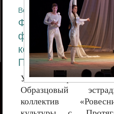
Все отчеты
Финал Республикан
фестиваля цирков
коллективов "Созв
Приднестровского 
Участники фестиваля:
Образцовый эстрадн
коллектив «Рове
культуры с. Протяга