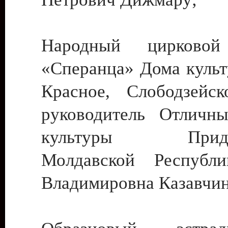
Народный цирковой
«Сперанца» Дома культ
Красное, Слободзейск
руководитель Отличн
культуры Придне
Молдавской Республ
Владимировна Казавчин