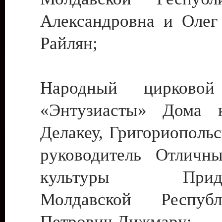
Александровна и Олег
Райлян;
Народный цирковой
«Энтузиасты» Дома к
Делакеу, Григориопольс
руководитель Отличн
культуры Придне
Молдавской Респуб
Петрович Дижмару;