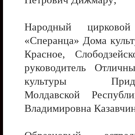
Народный цирковой
«Сперанца» Дома культ
Красное, Слободзейск
руководитель Отличн
культуры Придне
Молдавской Республ
Владимировна Казавчин