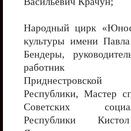
Васильевич Крачун;
Народный цирк «Юнос
культуры имени Павла 
Бендеры, руководите
работник ку
Приднестровской М
Республики, Мастер с
Советских социали
Республики Кист