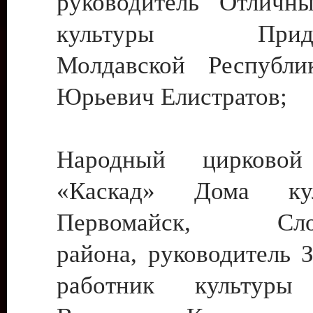
руководитель Отличн
культуры Придне
Молдавской Республи
Юрьевич Елистратов;
Народный цирковой
«Каскад» Дома ку
Первомайск, Слобо
района, руководитель 
работник культуры