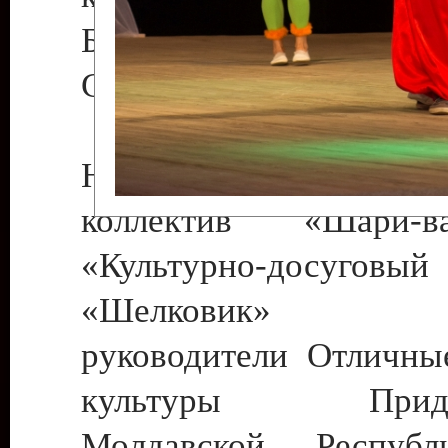
Бендеры , руководител
Светлана Георгиевна
Народный цирковой
коллектив «Шари
«Культурно-досуго
«Шелковик» г.
руководители Отличны
культуры Придне
Молдавской Респуб