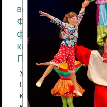
Все отчеты
Финал Республикан
фестиваля цирков
коллективов "Созв
Приднестровского 
Участники фестиваля:
Образцовый эстрадн
коллектив «Рове
культуры с. Протяга