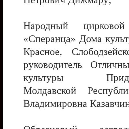
Народный цирковой
«Сперанца» Дома культ
Красное, Слободзейск
руководитель Отличн
культуры Придне
Молдавской Республ
Владимировна Казавчин