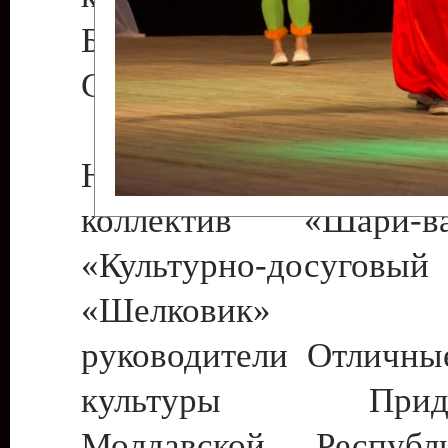
Бендеры , руководител
Светлана Георгиевна
Народный цирковой
коллектив «Шари
«Культурно-досуго
«Шелковик» г.
руководители Отличны
культуры Придне
Молдавской Респуб