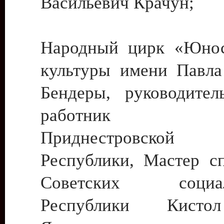
Васильевич Крачун;
Народный цирк «Юнос
культуры имени Павла 
Бендеры, руководите
работник ку
Приднестровской М
Республики, Мастер с
Советских социали
Республики Кист