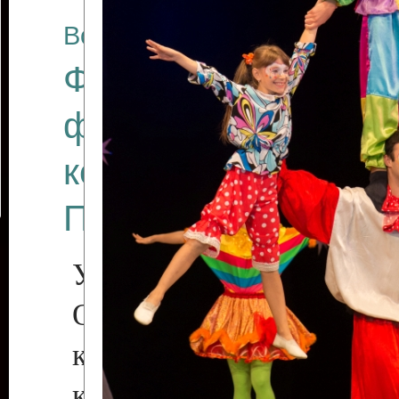
Все отчеты
Финал Республикан
фестиваля цирков
коллективов "Созв
Приднестровского 
Участники фестиваля:
Образцовый эстрадн
коллектив «Рове
культуры с. Протяга