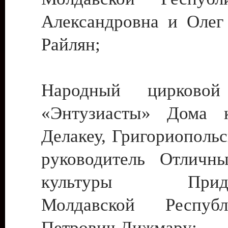
Александровна и Олег
Райлян;
Народный цирковой
«Энтузиасты» Дома к
Делакеу, Григориопольс
руководитель Отличн
культуры Придне
Молдавской Респуб
Петрович Дижмару;