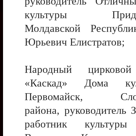
руководитель Отличн
культуры Придне
Молдавской Республи
Юрьевич Елистратов;
Народный цирковой
«Каскад» Дома ку
Первомайск, Слобо
района, руководитель 
работник культуры