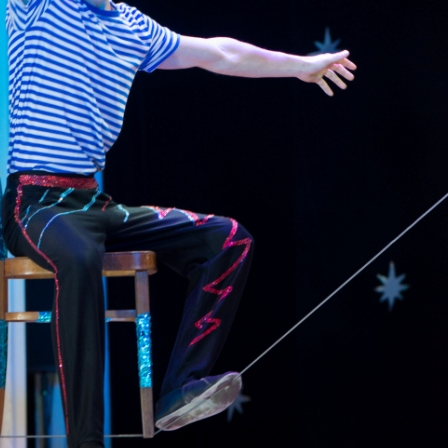
канского фестиваля
тивов "Созвездие
о цирка"
ковой коллектив «Ровесник» Дом культуры с.
 руководитель Рогожинер Светлана Георгиевна
ский коллектив «Шари-вари» МУ «Культурно-
» г.Бендеры, руководители Отличные работники
Молдавской Республики Алёна Александровна и
тив «Энтузиасты» Дома культуры с. Делакеу,
а, руководитель Отличный работник культуры
й Республики Пётр Петрович Дижмару;
ив «Сперанца» Дома культуры посёлка Красное,