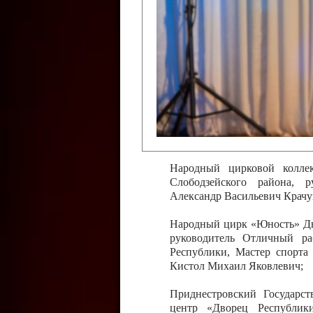
Слободзейского района,
Приднестровской Молда
Казавчинская;
Образцовый эстрадно-цирков
творчества с. Чобручи, Сло
Владимирович;
Образцовый цирковой колл
Тирасполь, руководитель 
Молдавской Республики Ник
Народный цирковой колле
Слободзейского района, 
Александр Васильевич Крачу
Народный цирк «Юность» Дво
руководитель Отличный ра
Республики, Мастер спорта
Кистол Михаил Яковлевич;
Приднестровский Государс
центр «Дворец Республики