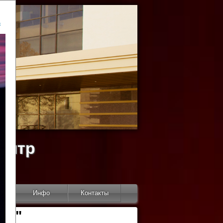
ь
ентр
тор
Инфо
Контакты
КИ"