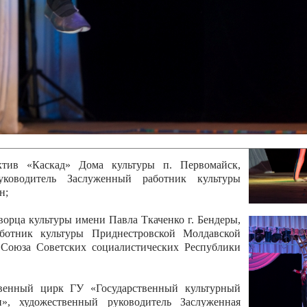
 руководитель Отличный работник культуры
вской Республики Анжела Владимировна
ой коллектив «Алегро» Дома детско –юношеского
бодзейского района, руководитель Хачатурян Юрий
ектив «Радуга» Городской дворец культуры г.
Отличный работник культуры Приднестровской
олай Юрьевич Елистратов;
ктив «Каскад» Дома культуры п. Первомайск,
руководитель Заслуженный работник культуры
н;
рца культуры имени Павла Ткаченко г. Бендеры,
ботник культуры Приднестровской Молдавской
 Союза Советских социалистических Республики
твенный цирк ГУ «Государственный культурный
», художественный руководитель Заслуженная