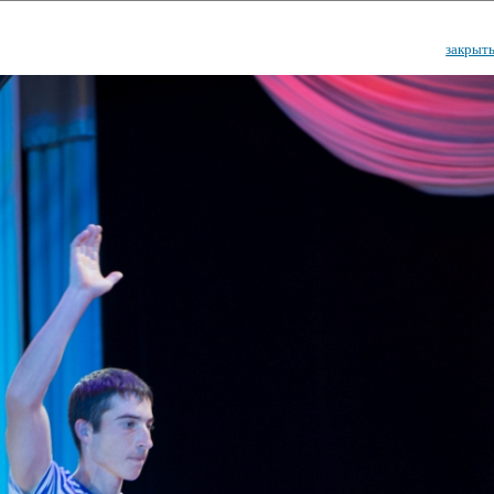
закрыт
ударственный культурный ц
Дворец Республики
ктивы
Новости
Афиша
Арт-монитор
Арт-прожек
ЧЕТЫ ГКЦ "ДВОРЕЦ РЕСПУБЛИ