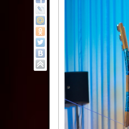
Все отчеты
Финал Республи
цирковых коллек
Приднестровског
Участники фестиваля:
Образцовый эстрадно-цир
Протягайловка, г. Бендеры ,
Народный цирковой клоун
досуговый центр «Шелковик
культуры Приднестровской 
Олег Степанович Райлян;
Народный цирковой коллек
Григориопольского район
Приднестровской Молдавско
Народный цирковой коллект