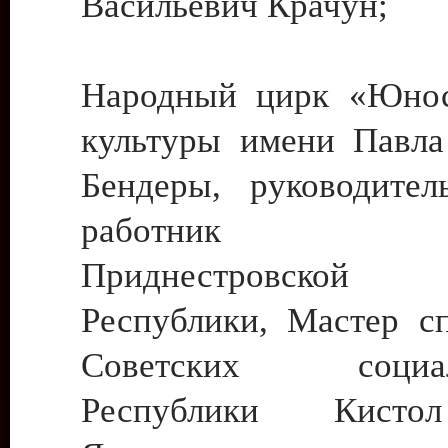
Васильевич Крачун;
Народный цирк «Юнос
культуры имени Павла 
Бендеры, руководите
работник ку
Приднестровской М
Республики, Мастер с
Советских социали
Республики Кист