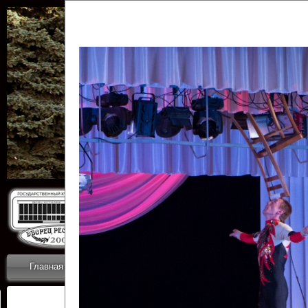
Государственн
Дворец
Главная
Приветствие
Коллективы
Новости
ОТЧЕТЫ ГКЦ 