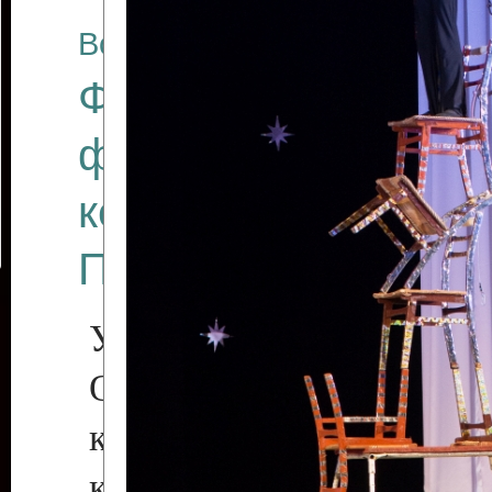
Все отчеты
Финал Республикан
фестиваля цирков
коллективов "Созв
Приднестровского 
Участники фестиваля:
Образцовый эстрадн
коллектив «Рове
культуры с. Протяга