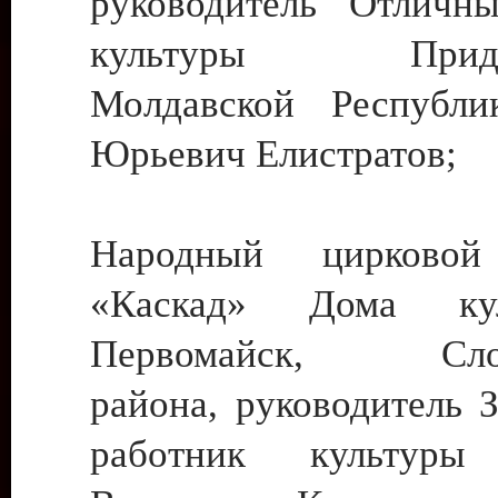
руководитель Отличн
культуры Придне
Молдавской Республи
Юрьевич Елистратов;
Народный цирковой
«Каскад» Дома ку
Первомайск, Слобо
района, руководитель 
работник культуры