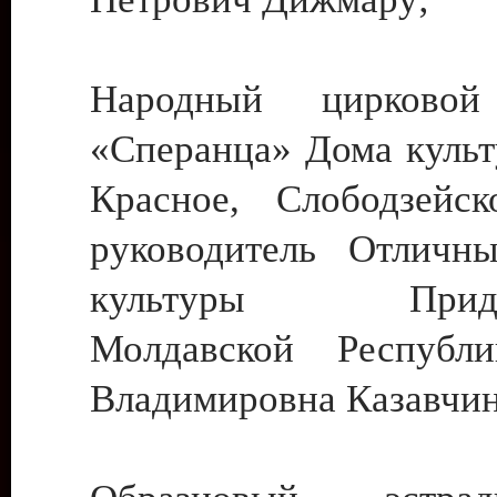
Народный цирковой
«Сперанца» Дома культ
Красное, Слободзейск
руководитель Отличн
культуры Придне
Молдавской Республ
Владимировна Казавчин