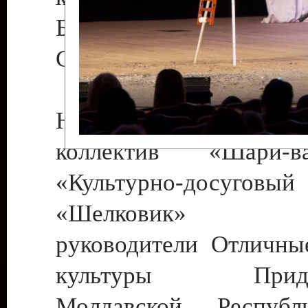
Бендеры , руководител
Светлана Георгиевна
Народный цирковой
коллектив «Шари
«Культурно-досуго
«Шелковик» г.
руководители Отличны
культуры Придне
Молдавской Респуб