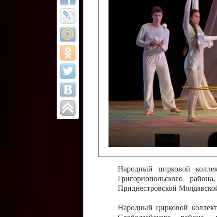
Все отчеты
Финал Республи
цирковых коллек
Приднестровског
Участники фестиваля:
Образцовый эстрадно-цир
Протягайловка, г. Бендеры ,
Народный цирковой клоун
досуговый центр «Шелковик
культуры Приднестровской 
Олег Степанович Райлян;
Народный цирковой коллек
Григориопольского район
Приднестровской Молдавско
Народный цирковой коллект