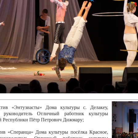
канского фестиваля
тивов "Созвездие
о цирка"
ковой коллектив «Ровесник» Дом культуры с.
 руководитель Рогожинер Светлана Георгиевна
ский коллектив «Шари-вари» МУ «Культурно-
» г.Бендеры, руководители Отличные работники
Молдавской Республики Алёна Александровна и
тив «Энтузиасты» Дома культуры с. Делакеу,
а, руководитель Отличный работник культуры
й Республики Пётр Петрович Дижмару;
ив «Сперанца» Дома культуры посёлка Красное,