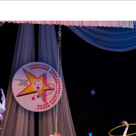
ударственный культурный ц
Дворец Республики
ктивы
Новости
Афиша
Арт-монитор
Арт-прожек
ЧЕТЫ ГКЦ "ДВОРЕЦ РЕСПУБЛИ