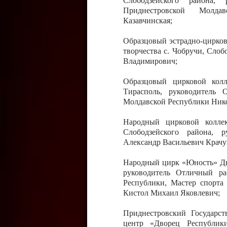
Слободзейского района,
Приднестровской Молда
Казавчинская;
Образцовый эстрадно-цирков
творчества с. Чобручи, Сло
Владимирович;
Образцовый цирковой колл
Тирасполь, руководитель 
Молдавской Республики Ник
Народный цирковой колле
Слободзейского района, 
Александр Васильевич Крачу
Народный цирк «Юность» Дво
руководитель Отличный ра
Республики, Мастер спорта
Кистол Михаил Яковлевич;
Приднестровский Государс
центр «Дворец Республики