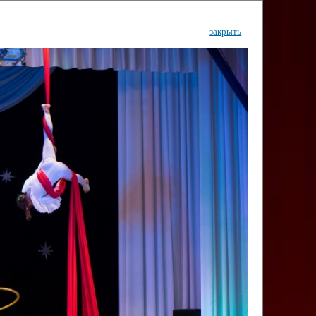
закрыть
ентр
тор
Инфо
Контакты
КИ"