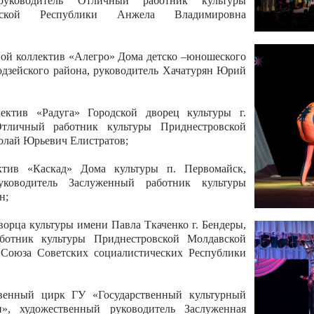
 руководитель Отличный работник культуры
вской Республики Анжела Владимировна
ой коллектив «Алегро» Дома детско –юношеского
бодзейского района, руководитель Хачатурян Юрий
ектив «Радуга» Городской дворец культуры г.
Отличный работник культуры Приднестровской
олай Юрьевич Елистратов;
ктив «Каскад» Дома культуры п. Первомайск,
руководитель Заслуженный работник культуры
н;
рца культуры имени Павла Ткаченко г. Бендеры,
ботник культуры Приднестровской Молдавской
 Союза Советских социалистических Республики
твенный цирк ГУ «Государственный культурный
», художественный руководитель Заслуженная