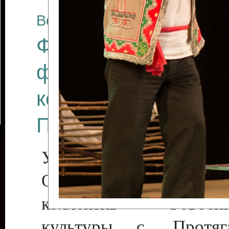
Все отчеты
Финал Республикан
фестиваля цирков
коллективов "Созв
Приднестровского 
Участники фестиваля:
Образцовый эстрадн
коллектив «Рове
культуры с. Протяга