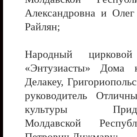
Александровна и Олег
Райлян;
Народный цирковой
«Энтузиасты» Дома к
Делакеу, Григориопольс
руководитель Отличн
культуры Придне
Молдавской Респуб
Петрович Дижмару;