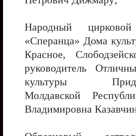
Народный цирковой
«Сперанца» Дома культ
Красное, Слободзейск
руководитель Отличн
культуры Придне
Молдавской Республ
Владимировна Казавчин