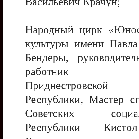
Васильевич Крачун;
Народный цирк «Юнос
культуры имени Павла 
Бендеры, руководите
работник ку
Приднестровской М
Республики, Мастер с
Советских социали
Республики Кист