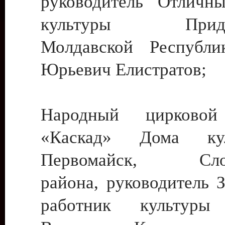
руководитель Отличн
культуры Придне
Молдавской Республи
Юрьевич Елистратов;
Народный цирковой
«Каскад» Дома ку
Первомайск, Слобо
района, руководитель 
работник культуры