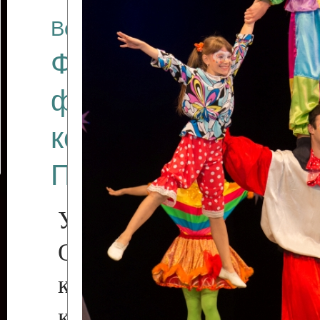
Все отчеты
Финал Республикан
фестиваля цирков
коллективов "Созв
Приднестровского 
Участники фестиваля:
Образцовый эстрадн
коллектив «Рове
культуры с. Протяга