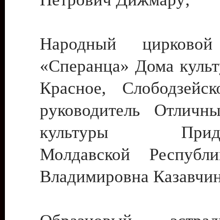
Народный цирковой
«Сперанца» Дома культ
Красное, Слободзейск
руководитель Отличн
культуры Придне
Молдавской Республ
Владимировна Казавчин