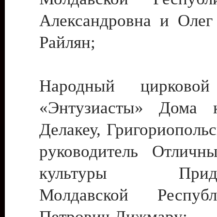
Александровна и Олег
Райлян;
Народный цирковой
«Энтузиасты» Дома к
Делакеу, Григориопольс
руководитель Отличн
культуры Придне
Молдавской Респуб
Петрович Дижмару;