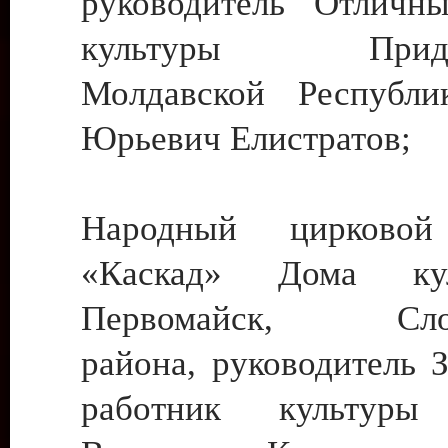
руководитель Отличн
культуры Придне
Молдавской Республи
Юрьевич Елистратов;
Народный цирковой
«Каскад» Дома ку
Первомайск, Слобо
района, руководитель 
работник культуры