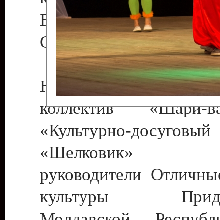
Бендеры , руководител
Светлана Георгиевна
Народный цирковой
коллектив «Шари
«Культурно-досуго
«Шелковик» г.
руководители Отличны
культуры Придне
Молдавской Респуб