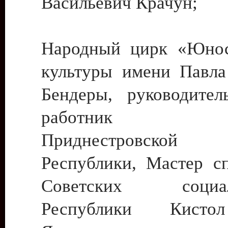
Васильевич Крачун;
Народный цирк «Юнос
культуры имени Павла 
Бендеры, руководите
работник ку
Приднестровской М
Республики, Мастер с
Советских социали
Республики Кист