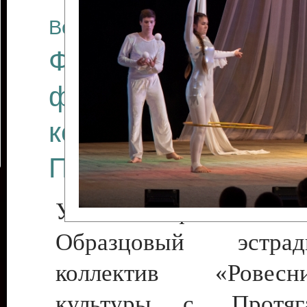
Все отчеты
Финал Республикан
фестиваля цирков
коллективов "Созв
Приднестровского 
Участники фестиваля:
Образцовый эстрадн
коллектив «Рове
культуры с. Протяга