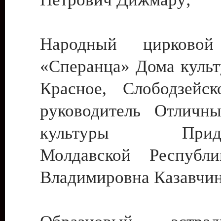
Народный цирковой
«Сперанца» Дома культ
Красное, Слободзейск
руководитель Отличн
культуры Придне
Молдавской Республ
Владимировна Казавчин