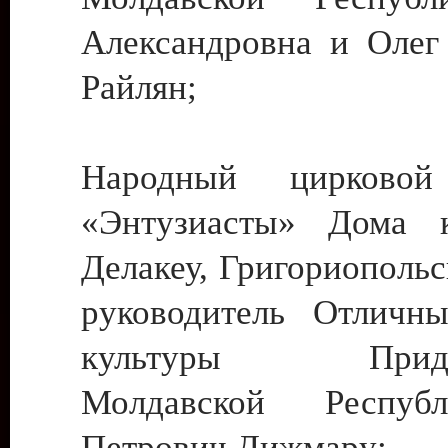
Александровна и Олег
Райлян;
Народный цирковой
«Энтузиасты» Дома к
Делакеу, Григориопольс
руководитель Отличн
культуры Придне
Молдавской Респуб
Петрович Дижмару;