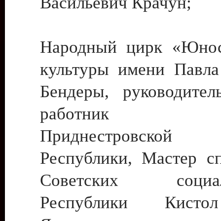
Васильевич Крачун;
Народный цирк «Юнос
культуры имени Павла 
Бендеры, руководите
работник ку
Приднестровской М
Республики, Мастер с
Советских социали
Республики Кист