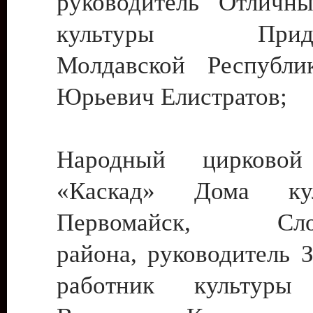
руководитель Отличн
культуры Придне
Молдавской Республи
Юрьевич Елистратов;
Народный цирковой
«Каскад» Дома ку
Первомайск, Слобо
района, руководитель 
работник культуры