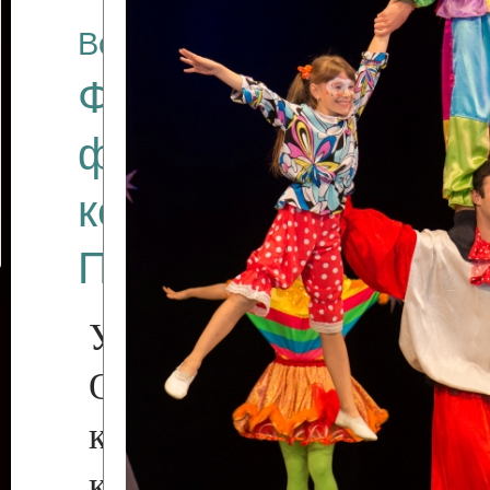
Все отчеты
Финал Республикан
фестиваля цирков
коллективов "Созв
Приднестровского 
Участники фестиваля:
Образцовый эстрадн
коллектив «Рове
культуры с. Протяга