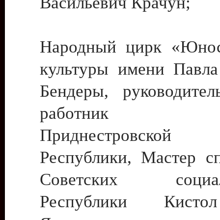
Васильевич Крачун;
Народный цирк «Юнос
культуры имени Павла 
Бендеры, руководите
работник ку
Приднестровской М
Республики, Мастер с
Советских социали
Республики Кист