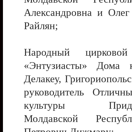
Александровна и Олег
Райлян;
Народный цирковой
«Энтузиасты» Дома к
Делакеу, Григориопольс
руководитель Отличн
культуры Придне
Молдавской Респуб
Петрович Дижмару;