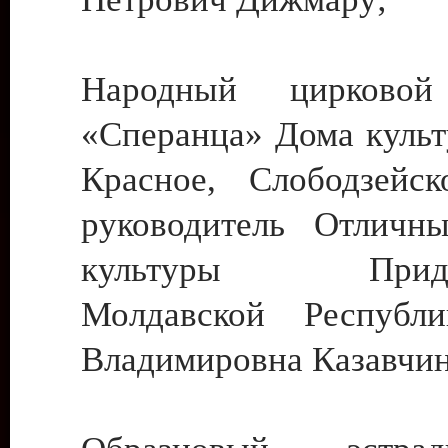
Народный цирковой
«Сперанца» Дома культ
Красное, Слободзейск
руководитель Отличн
культуры Придне
Молдавской Республ
Владимировна Казавчин