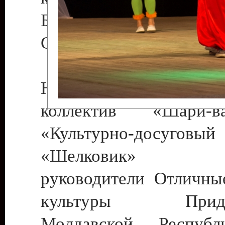
Бендеры , руководител
Светлана Георгиевна
Народный цирковой
коллектив «Шари
«Культурно-досуго
«Шелковик» г.
руководители Отличны
культуры Придне
Молдавской Респуб