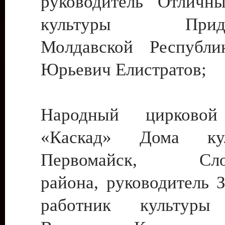
руководитель Отличн
культуры Придне
Молдавской Республи
Юрьевич Елистратов;
Народный цирковой
«Каскад» Дома ку
Первомайск, Слобо
района, руководитель 
работник культуры