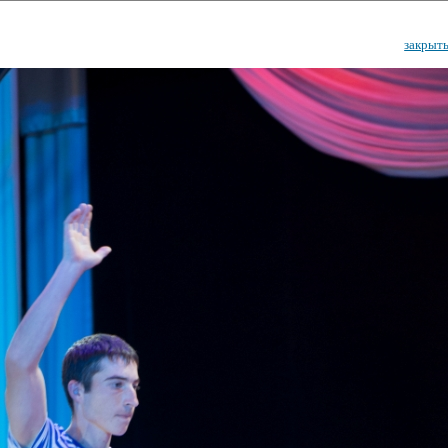
закрыт
ударственный культурный ц
Дворец Республики
ктивы
Новости
Афиша
Арт-монитор
Арт-прожек
ЧЕТЫ ГКЦ "ДВОРЕЦ РЕСПУБЛИ