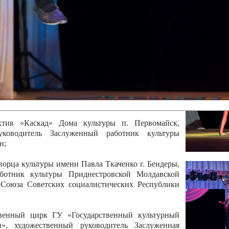
 руководитель Отличный работник культуры
вской Республики Анжела Владимировна
ой коллектив «Алегро» Дома детско –юношеского
бодзейского района, руководитель Хачатурян Юрий
ектив «Радуга» Городской дворец культуры г.
Отличный работник культуры Приднестровской
олай Юрьевич Елистратов;
ктив «Каскад» Дома культуры п. Первомайск,
руководитель Заслуженный работник культуры
н;
рца культуры имени Павла Ткаченко г. Бендеры,
ботник культуры Приднестровской Молдавской
 Союза Советских социалистических Республики
твенный цирк ГУ «Государственный культурный
», художественный руководитель Заслуженная