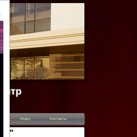
ь
ентр
тор
Инфо
Контакты
КИ"