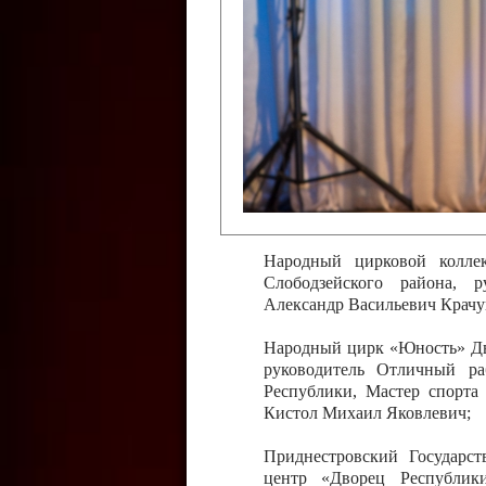
Слободзейского района,
Приднестровской Молда
Казавчинская;
Образцовый эстрадно-цирков
творчества с. Чобручи, Сло
Владимирович;
Образцовый цирковой колл
Тирасполь, руководитель 
Молдавской Республики Ник
Народный цирковой колле
Слободзейского района, 
Александр Васильевич Крачу
Народный цирк «Юность» Дво
руководитель Отличный ра
Республики, Мастер спорта
Кистол Михаил Яковлевич;
Приднестровский Государс
центр «Дворец Республики