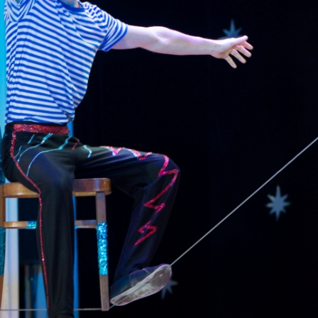
канского фестиваля
тивов "Созвездие
о цирка"
ковой коллектив «Ровесник» Дом культуры с.
 руководитель Рогожинер Светлана Георгиевна
ский коллектив «Шари-вари» МУ «Культурно-
» г.Бендеры, руководители Отличные работники
Молдавской Республики Алёна Александровна и
тив «Энтузиасты» Дома культуры с. Делакеу,
а, руководитель Отличный работник культуры
й Республики Пётр Петрович Дижмару;
ив «Сперанца» Дома культуры посёлка Красное,