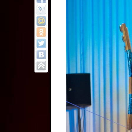
Все отчеты
Финал Республи
цирковых коллек
Приднестровског
Участники фестиваля:
Образцовый эстрадно-цир
Протягайловка, г. Бендеры ,
Народный цирковой клоун
досуговый центр «Шелковик
культуры Приднестровской 
Олег Степанович Райлян;
Народный цирковой коллек
Григориопольского район
Приднестровской Молдавско
Народный цирковой коллект