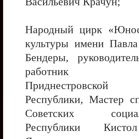
Васильевич Крачун;
Народный цирк «Юнос
культуры имени Павла 
Бендеры, руководите
работник ку
Приднестровской М
Республики, Мастер с
Советских социали
Республики Кист