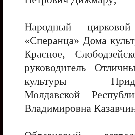
Народный цирковой
«Сперанца» Дома культ
Красное, Слободзейск
руководитель Отличн
культуры Придне
Молдавской Республ
Владимировна Казавчин