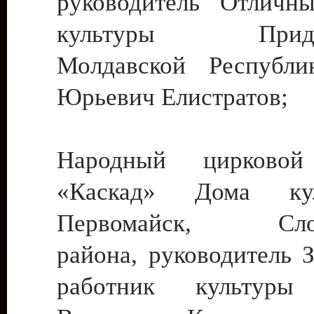
руководитель Отличн
культуры Придне
Молдавской Республи
Юрьевич Елистратов;
Народный цирковой
«Каскад» Дома ку
Первомайск, Слобо
района, руководитель 
работник культуры