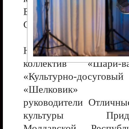
Бендеры , руководител
Светлана Георгиевна
Народный цирковой
коллектив «Шари
«Культурно-досуго
«Шелковик» г.
руководители Отличны
культуры Придне
Молдавской Респуб