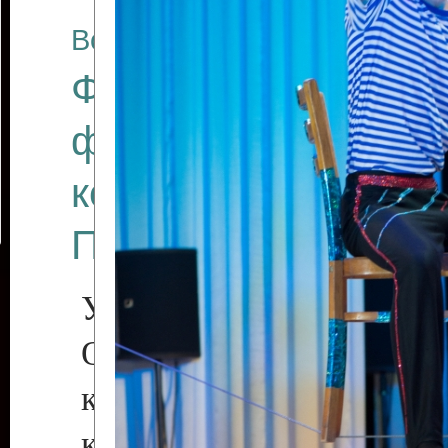
Все отчеты
Финал Республикан
фестиваля цирков
коллективов "Созв
Приднестровского 
Участники фестиваля:
Образцовый эстрадн
коллектив «Рове
культуры с. Протяга