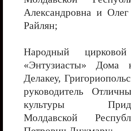
Александровна и Олег
Райлян;
Народный цирковой
«Энтузиасты» Дома к
Делакеу, Григориопольс
руководитель Отличн
культуры Придне
Молдавской Респуб
Петрович Дижмару;