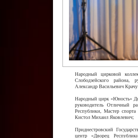
Слободзейского района,
Приднестровской Молда
Казавчинская;
Образцовый эстрадно-цирков
творчества с. Чобручи, Сло
Владимирович;
Образцовый цирковой колл
Тирасполь, руководитель 
Молдавской Республики Ник
Народный цирковой колле
Слободзейского района, 
Александр Васильевич Крачу
Народный цирк «Юность» Дво
руководитель Отличный ра
Республики, Мастер спорта
Кистол Михаил Яковлевич;
Приднестровский Государс
центр «Дворец Республики