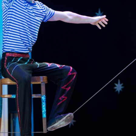
канского фестиваля
тивов "Созвездие
о цирка"
ковой коллектив «Ровесник» Дом культуры с.
 руководитель Рогожинер Светлана Георгиевна
ский коллектив «Шари-вари» МУ «Культурно-
» г.Бендеры, руководители Отличные работники
Молдавской Республики Алёна Александровна и
тив «Энтузиасты» Дома культуры с. Делакеу,
а, руководитель Отличный работник культуры
й Республики Пётр Петрович Дижмару;
ив «Сперанца» Дома культуры посёлка Красное,