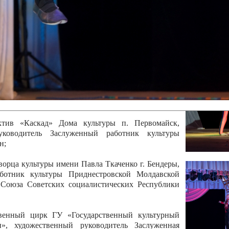
 руководитель Отличный работник культуры
вской Республики Анжела Владимировна
ой коллектив «Алегро» Дома детско –юношеского
бодзейского района, руководитель Хачатурян Юрий
ектив «Радуга» Городской дворец культуры г.
Отличный работник культуры Приднестровской
олай Юрьевич Елистратов;
ктив «Каскад» Дома культуры п. Первомайск,
руководитель Заслуженный работник культуры
н;
рца культуры имени Павла Ткаченко г. Бендеры,
ботник культуры Приднестровской Молдавской
 Союза Советских социалистических Республики
твенный цирк ГУ «Государственный культурный
», художественный руководитель Заслуженная