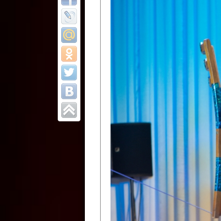
Все отчеты
Финал Республи
цирковых коллек
Приднестровског
Участники фестиваля:
Образцовый эстрадно-цир
Протягайловка, г. Бендеры ,
Народный цирковой клоун
досуговый центр «Шелковик
культуры Приднестровской 
Олег Степанович Райлян;
Народный цирковой коллек
Григориопольского район
Приднестровской Молдавско
Народный цирковой коллект