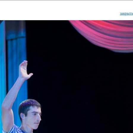
закрыт
ударственный культурный ц
Дворец Республики
ктивы
Новости
Афиша
Арт-монитор
Арт-прожек
ЧЕТЫ ГКЦ "ДВОРЕЦ РЕСПУБЛИ