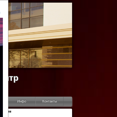
ь
ентр
тор
Инфо
Контакты
КИ"