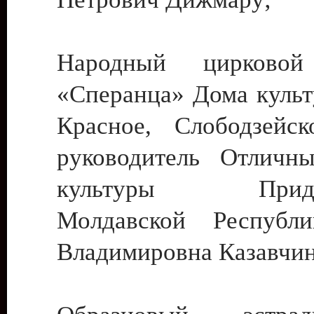
Народный цирковой
«Сперанца» Дома культ
Красное, Слободзейск
руководитель Отличн
культуры Придне
Молдавской Республ
Владимировна Казавчин