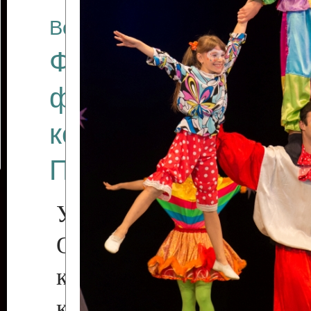
Все отчеты
Финал Республикан
фестиваля цирков
коллективов "Созв
Приднестровского 
Участники фестиваля:
Образцовый эстрадн
коллектив «Рове
культуры с. Протяга