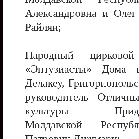
Александровна и Олег
Райлян;
Народный цирковой
«Энтузиасты» Дома к
Делакеу, Григориопольс
руководитель Отличн
культуры Придне
Молдавской Респуб
Петрович Дижмару;