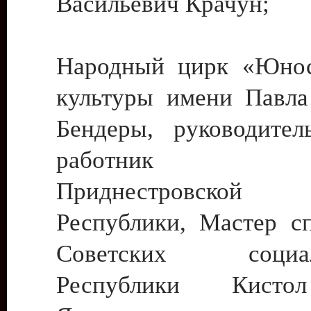
Васильевич Крачун;
Народный цирк «Юнос
культуры имени Павла 
Бендеры, руководите
работник ку
Приднестровской М
Республики, Мастер с
Советских социали
Республики Кист