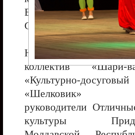
Бендеры , руководител
Светлана Георгиевна
Народный цирковой
коллектив «Шари
«Культурно-досуго
«Шелковик» г.
руководители Отличны
культуры Придне
Молдавской Респуб