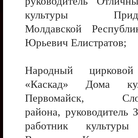
руководитель Отличн
культуры Придне
Молдавской Республи
Юрьевич Елистратов;
Народный цирковой
«Каскад» Дома ку
Первомайск, Слобо
района, руководитель 
работник культуры