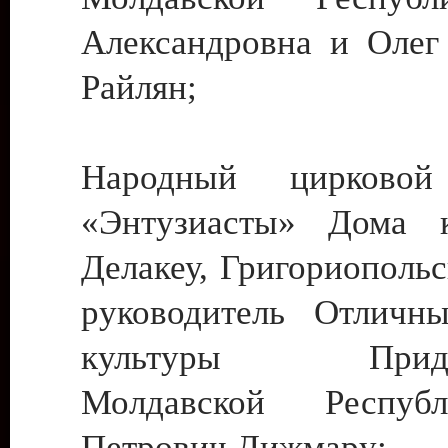
Александровна и Олег
Райлян;
Народный цирковой
«Энтузиасты» Дома к
Делакеу, Григориопольс
руководитель Отличн
культуры Придне
Молдавской Респуб
Петрович Дижмару;