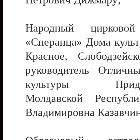
Народный цирковой
«Сперанца» Дома культ
Красное, Слободзейск
руководитель Отличн
культуры Придне
Молдавской Республ
Владимировна Казавчин