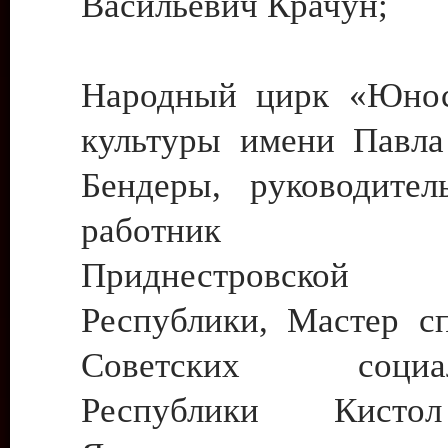
Васильевич Крачун;
Народный цирк «Юнос
культуры имени Павла 
Бендеры, руководите
работник ку
Приднестровской М
Республики, Мастер с
Советских социали
Республики Кист