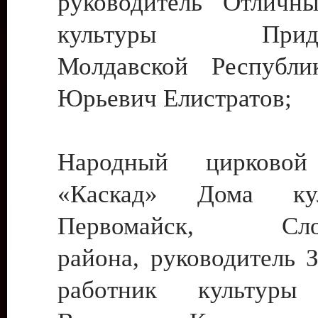
руководитель Отличн
культуры Придне
Молдавской Республи
Юрьевич Елистратов;
Народный цирковой
«Каскад» Дома ку
Первомайск, Слобо
района, руководитель 
работник культуры