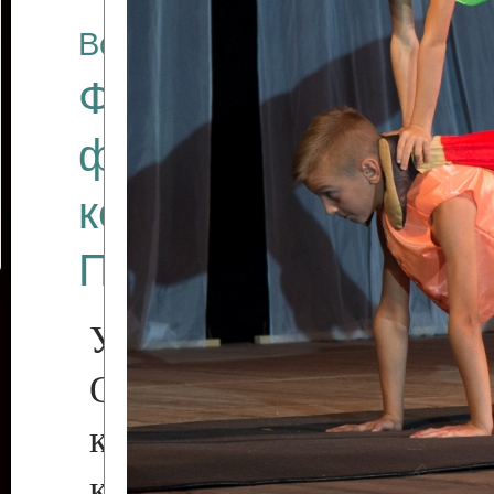
Все отчеты
Финал Республикан
фестиваля цирков
коллективов "Созв
Приднестровского 
Участники фестиваля:
Образцовый эстрадн
коллектив «Рове
культуры с. Протяга