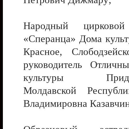
Народный цирковой
«Сперанца» Дома культ
Красное, Слободзейск
руководитель Отличн
культуры Придне
Молдавской Республ
Владимировна Казавчин