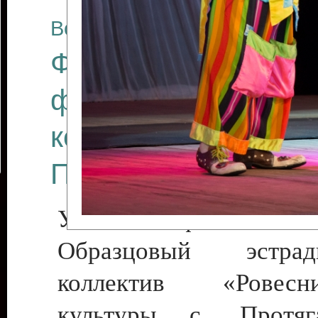
Все отчеты
Финал Республикан
фестиваля цирков
коллективов "Созв
Приднестровского 
Участники фестиваля:
Образцовый эстрадн
коллектив «Рове
культуры с. Протяга