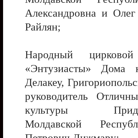
Александровна и Олег
Райлян;
Народный цирковой
«Энтузиасты» Дома к
Делакеу, Григориопольс
руководитель Отличн
культуры Придне
Молдавской Респуб
Петрович Дижмару;