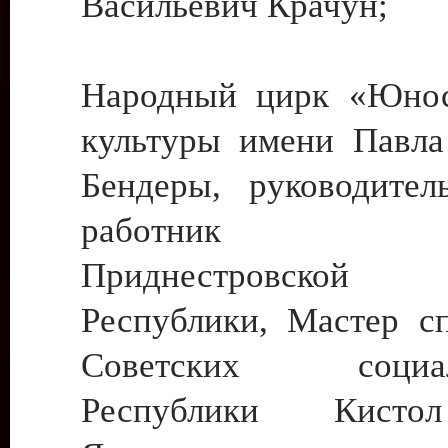
Васильевич Крачун;
Народный цирк «Юнос
культуры имени Павла 
Бендеры, руководите
работник ку
Приднестровской М
Республики, Мастер с
Советских социали
Республики Кист