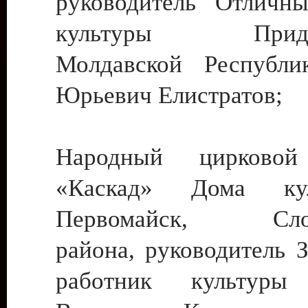
руководитель Отличн
культуры Придне
Молдавской Республи
Юрьевич Елистратов;
Народный цирковой
«Каскад» Дома ку
Первомайск, Слобо
района, руководитель 
работник культуры