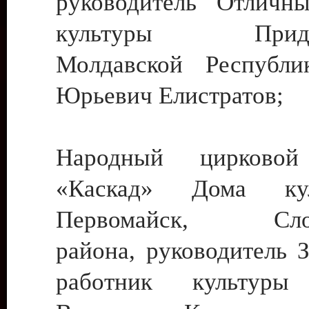
руководитель Отличн
культуры Придне
Молдавской Республи
Юрьевич Елистратов;
Народный цирковой
«Каскад» Дома ку
Первомайск, Слобо
района, руководитель 
работник культуры