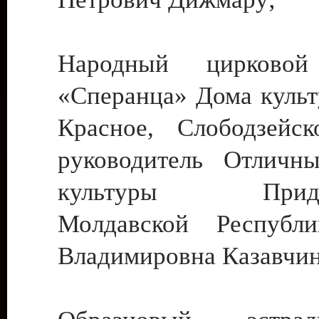
Народный цирковой
«Сперанца» Дома культ
Красное, Слободзейск
руководитель Отличн
культуры Придне
Молдавской Республ
Владимировна Казавчин