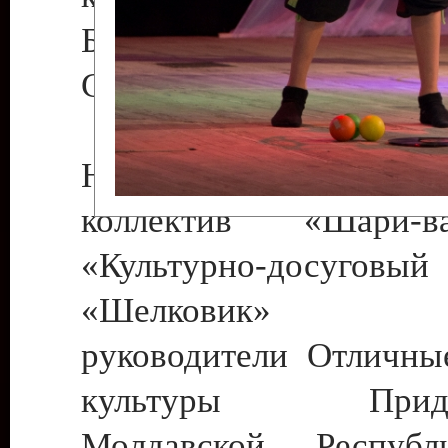
Бендеры , руководител
Светлана Георгиевна
Народный цирковой
коллектив «Шари
«Культурно-досуго
«Шелковик» г.
руководители Отличны
культуры Придне
Молдавской Респуб