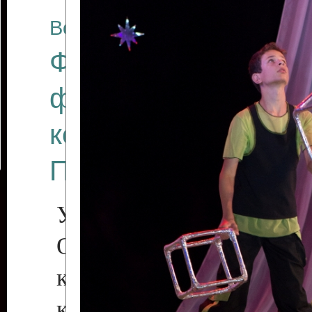
Все отчеты
Финал Республикан
фестиваля цирков
коллективов "Созв
Приднестровского 
Участники фестиваля:
Образцовый эстрадн
коллектив «Рове
культуры с. Протяга