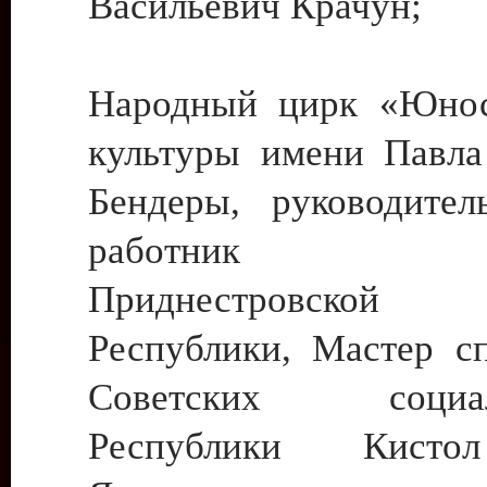
Васильевич Крачун;
Народный цирк «Юнос
культуры имени Павла 
Бендеры, руководите
работник ку
Приднестровской М
Республики, Мастер с
Советских социали
Республики Кист