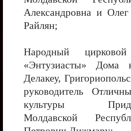
Александровна и Олег
Райлян;
Народный цирковой
«Энтузиасты» Дома к
Делакеу, Григориопольс
руководитель Отличн
культуры Придне
Молдавской Респуб
Петрович Дижмару;