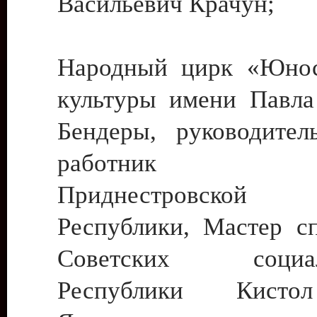
Васильевич Крачун;
Народный цирк «Юнос
культуры имени Павла 
Бендеры, руководите
работник ку
Приднестровской М
Республики, Мастер с
Советских социали
Республики Кист