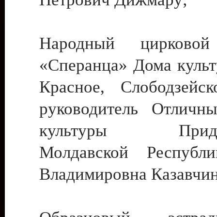
Народный цирковой
«Сперанца» Дома культ
Красное, Слободзейск
руководитель Отличн
культуры Придне
Молдавской Республ
Владимировна Казавчин