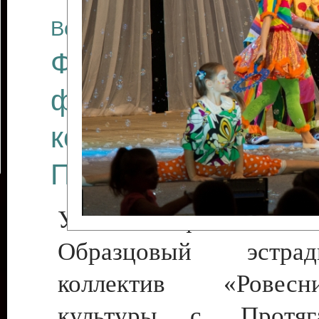
Все отчеты
Финал Республикан
фестиваля цирков
коллективов "Созв
Приднестровского 
Участники фестиваля:
Образцовый эстрадн
коллектив «Рове
культуры с. Протяга