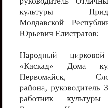
руководитель Отличн
культуры Придне
Молдавской Республи
Юрьевич Елистратов;
Народный цирковой
«Каскад» Дома ку
Первомайск, Слобо
района, руководитель 
работник культуры