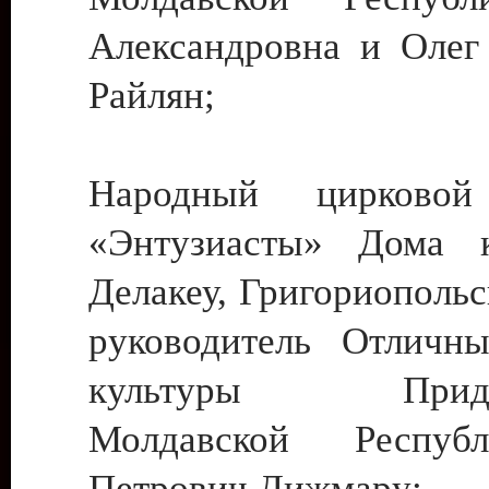
Александровна и Олег
Райлян;
Народный цирковой
«Энтузиасты» Дома к
Делакеу, Григориопольс
руководитель Отличн
культуры Придне
Молдавской Респуб
Петрович Дижмару;