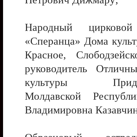
Народный цирковой
«Сперанца» Дома культ
Красное, Слободзейск
руководитель Отличн
культуры Придне
Молдавской Республ
Владимировна Казавчин