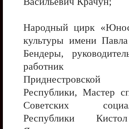
Васильевич Крачун;
Народный цирк «Юнос
культуры имени Павла 
Бендеры, руководите
работник ку
Приднестровской М
Республики, Мастер с
Советских социали
Республики Кист