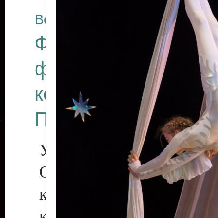
Все отчеты
Финал Республикан
фестиваля цирков
коллективов "Созв
Приднестровского 
Участники фестиваля:
Образцовый эстрадн
коллектив «Рове
культуры с. Протяга