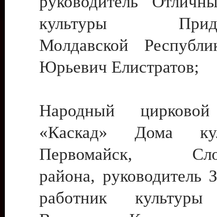
руководитель Отличн
культуры Придне
Молдавской Республи
Юрьевич Елистратов;
Народный цирковой
«Каскад» Дома ку
Первомайск, Слобо
района, руководитель 
работник культуры