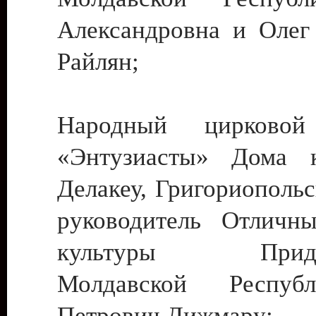
Александровна и Олег
Райлян;
Народный цирковой
«Энтузиасты» Дома к
Делакеу, Григориопольс
руководитель Отличн
культуры Придне
Молдавской Респуб
Петрович Дижмару;