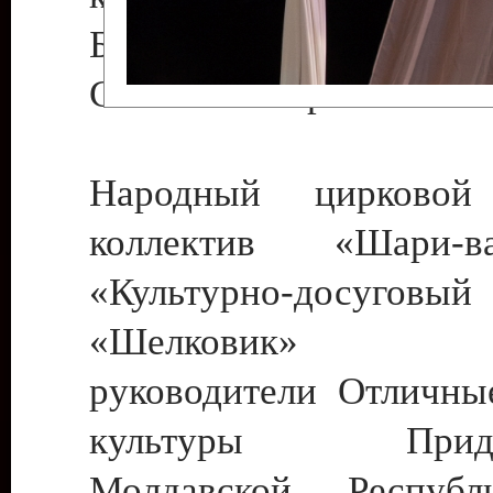
Бендеры , руководител
Светлана Георгиевна
Народный цирковой
коллектив «Шари
«Культурно-досуго
«Шелковик» г.
руководители Отличны
культуры Придне
Молдавской Респуб