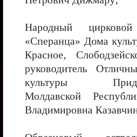
Народный цирковой
«Сперанца» Дома культ
Красное, Слободзейск
руководитель Отличн
культуры Придне
Молдавской Республ
Владимировна Казавчин