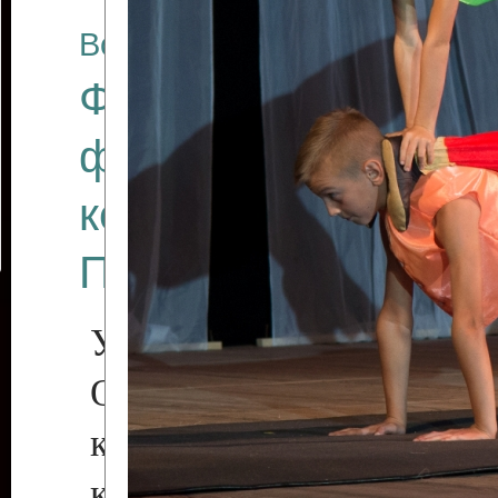
Все отчеты
Финал Республикан
фестиваля цирков
коллективов "Созв
Приднестровского 
Участники фестиваля:
Образцовый эстрадн
коллектив «Рове
культуры с. Протяга