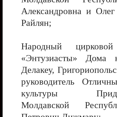
Александровна и Олег
Райлян;
Народный цирковой
«Энтузиасты» Дома к
Делакеу, Григориопольс
руководитель Отличн
культуры Придне
Молдавской Респуб
Петрович Дижмару;