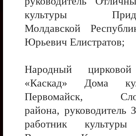
руководитель Отличн
культуры Придне
Молдавской Республи
Юрьевич Елистратов;
Народный цирковой
«Каскад» Дома ку
Первомайск, Слобо
района, руководитель 
работник культуры