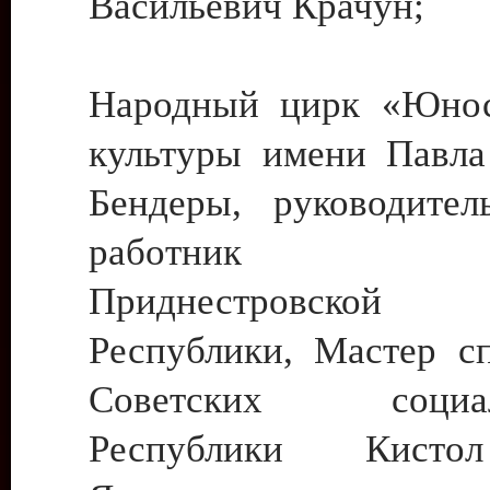
Васильевич Крачун;
Народный цирк «Юнос
культуры имени Павла 
Бендеры, руководите
работник ку
Приднестровской М
Республики, Мастер с
Советских социали
Республики Кист