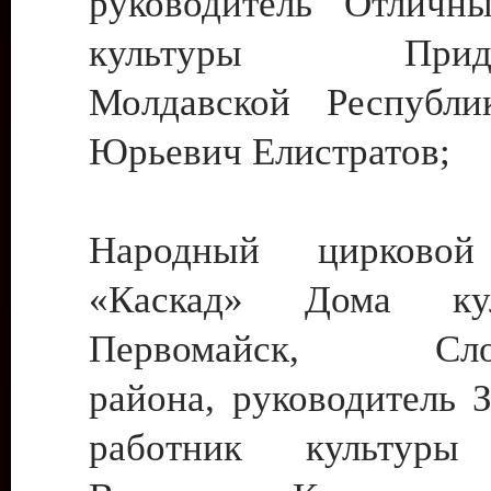
руководитель Отличн
культуры Придне
Молдавской Республи
Юрьевич Елистратов;
Народный цирковой
«Каскад» Дома ку
Первомайск, Слобо
района, руководитель 
работник культуры