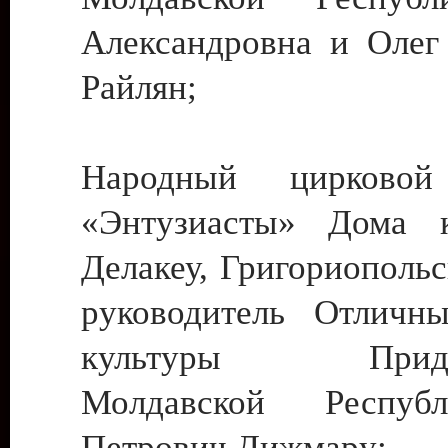
Александровна и Олег
Райлян;
Народный цирковой
«Энтузиасты» Дома к
Делакеу, Григориопольс
руководитель Отличн
культуры Придне
Молдавской Респуб
Петрович Дижмару;