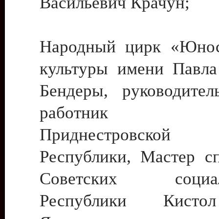
Васильевич Крачун;
Народный цирк «Юнос
культуры имени Павла 
Бендеры, руководите
работник ку
Приднестровской М
Республики, Мастер с
Советских социали
Республики Кист