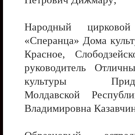
Народный цирковой
«Сперанца» Дома культ
Красное, Слободзейск
руководитель Отличн
культуры Придне
Молдавской Республ
Владимировна Казавчин