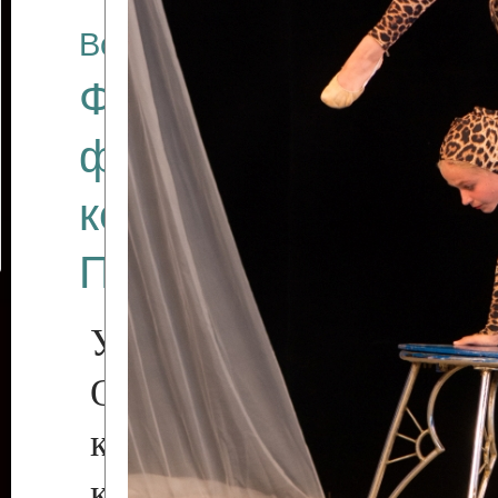
Все отчеты
Финал Республикан
фестиваля цирков
коллективов "Созв
Приднестровского 
Участники фестиваля:
Образцовый эстрадн
коллектив «Рове
культуры с. Протяга