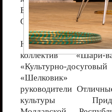
Бендеры , руководител
Светлана Георгиевна
Народный цирковой
коллектив «Шари
«Культурно-досуго
«Шелковик» г.
руководители Отличны
культуры Придне
Молдавской Респуб