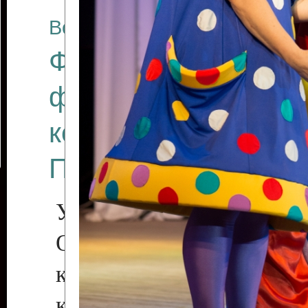
Все отчеты
Финал Республикан
фестиваля цирков
коллективов "Созв
Приднестровского 
Участники фестиваля:
Образцовый эстрадн
коллектив «Рове
культуры с. Протяга