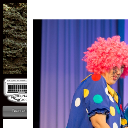
Государственн
Дворец
Главная
Приветствие
Коллективы
Новости
ОТЧЕТЫ ГКЦ 