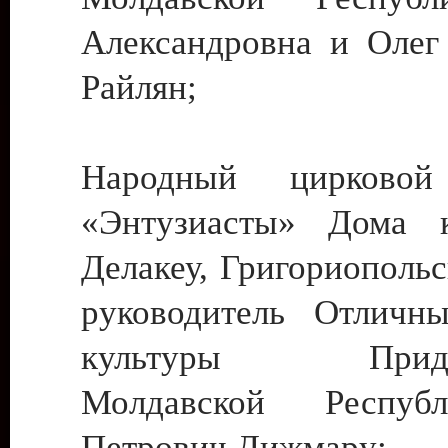
Александровна и Олег
Райлян;
Народный цирковой
«Энтузиасты» Дома к
Делакеу, Григориопольс
руководитель Отличн
культуры Придне
Молдавской Респуб
Петрович Дижмару;