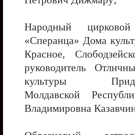
Народный цирковой
«Сперанца» Дома культ
Красное, Слободзейск
руководитель Отличн
культуры Придне
Молдавской Республ
Владимировна Казавчин