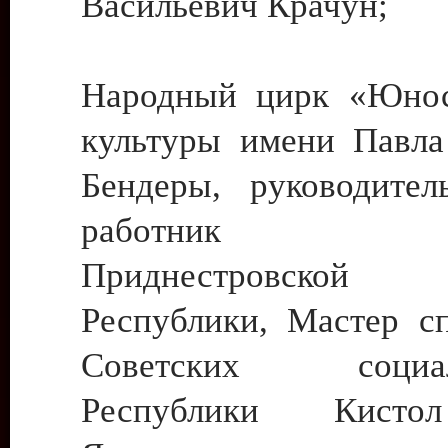
Васильевич Крачун;
Народный цирк «Юнос
культуры имени Павла 
Бендеры, руководите
работник ку
Приднестровской М
Республики, Мастер с
Советских социали
Республики Кист