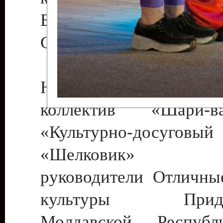
Бендеры , руководител
Светлана Георгиевна
Народный цирковой
коллектив «Шари
«Культурно-досуго
«Шелковик» г.
руководители Отличны
культуры Придне
Молдавской Респуб