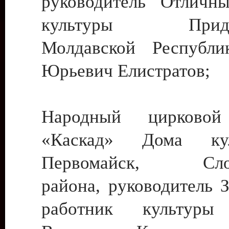
руководитель Отличн
культуры Придне
Молдавской Республи
Юрьевич Елистратов;
Народный цирковой
«Каскад» Дома ку
Первомайск, Слобо
района, руководитель 
работник культуры