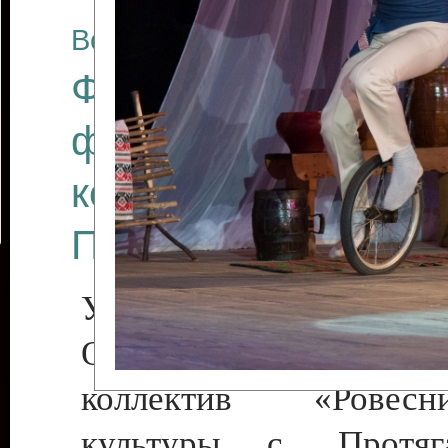
Все отчеты
Финал Республикан
фестиваля цирков
коллективов "Созв
Приднестровского 
Участники фестиваля:
Образцовый эстрадн
коллектив «Рове
культуры с. Протяга