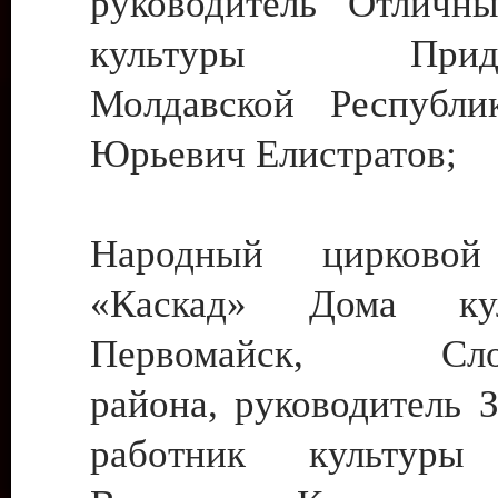
руководитель Отличн
культуры Придне
Молдавской Республи
Юрьевич Елистратов;
Народный цирковой
«Каскад» Дома ку
Первомайск, Слобо
района, руководитель 
работник культуры