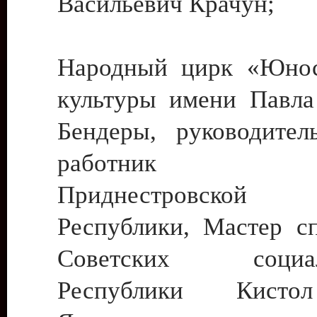
Васильевич Крачун;
Народный цирк «Юнос
культуры имени Павла 
Бендеры, руководите
работник ку
Приднестровской М
Республики, Мастер с
Советских социали
Республики Кист