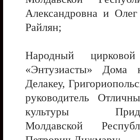
Александровна и Олег
Райлян;
Народный цирковой
«Энтузиасты» Дома к
Делакеу, Григориопольс
руководитель Отличн
культуры Придне
Молдавской Респуб
Петрович Дижмару;