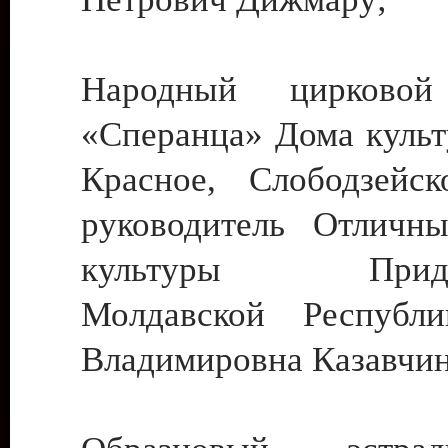
Народный цирковой
«Сперанца» Дома культ
Красное, Слободзейск
руководитель Отличн
культуры Придне
Молдавской Республ
Владимировна Казавчин