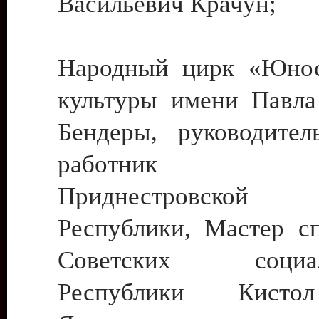
Васильевич Крачун;
Народный цирк «Юнос
культуры имени Павла 
Бендеры, руководите
работник ку
Приднестровской М
Республики, Мастер с
Советских социали
Республики Кист