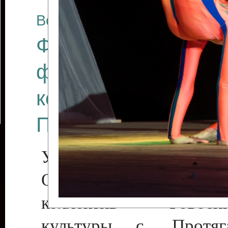
Все отчеты
Финал Республикан
фестиваля цирков
коллективов "Созв
Приднестровского 
Участники фестиваля:
Образцовый эстрадн
коллектив «Рове
культуры с. Протяга