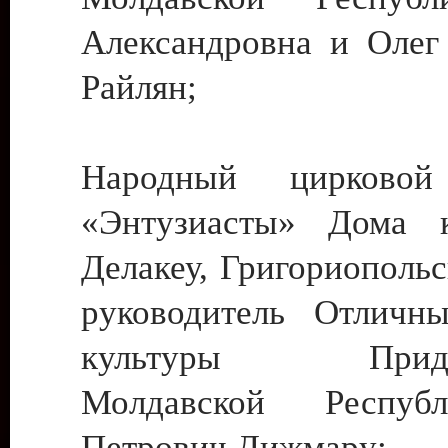
Александровна и Олег
Райлян;
Народный цирковой
«Энтузиасты» Дома к
Делакеу, Григориопольс
руководитель Отличн
культуры Придне
Молдавской Респуб
Петрович Дижмару;