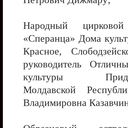
Народный цирковой
«Сперанца» Дома культ
Красное, Слободзейск
руководитель Отличн
культуры Придне
Молдавской Республ
Владимировна Казавчин