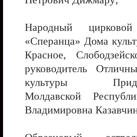
Народный цирковой
«Сперанца» Дома культ
Красное, Слободзейск
руководитель Отличн
культуры Придне
Молдавской Республ
Владимировна Казавчин