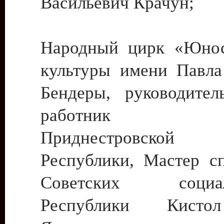
Васильевич Крачун;
Народный цирк «Юнос
культуры имени Павла 
Бендеры, руководите
работник ку
Приднестровской М
Республики, Мастер с
Советских социали
Республики Кист