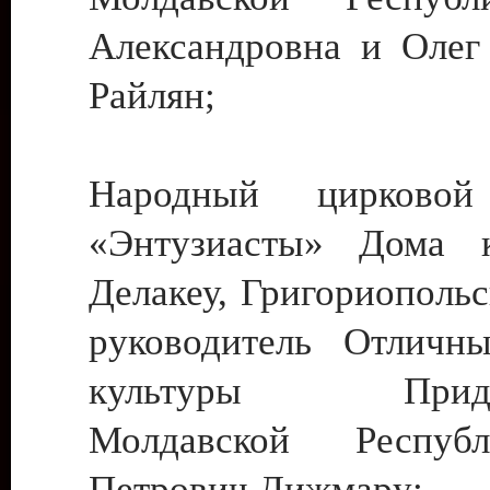
Александровна и Олег
Райлян;
Народный цирковой
«Энтузиасты» Дома к
Делакеу, Григориопольс
руководитель Отличн
культуры Придне
Молдавской Респуб
Петрович Дижмару;