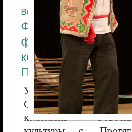
Все отчеты
Финал Республикан
фестиваля цирков
коллективов "Созв
Приднестровского 
Участники фестиваля:
Образцовый эстрадн
коллектив «Рове
культуры с. Протяга