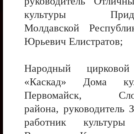
руководитель Отличн
культуры Придне
Молдавской Республи
Юрьевич Елистратов;
Народный цирковой
«Каскад» Дома ку
Первомайск, Слобо
района, руководитель 
работник культуры