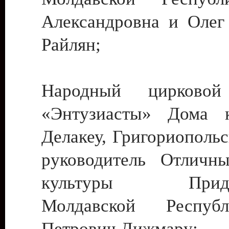
Александровна и Олег
Райлян;
Народный цирковой
«Энтузиасты» Дома к
Делакеу, Григориопольс
руководитель Отличн
культуры Придне
Молдавской Респуб
Петрович Дижмару;