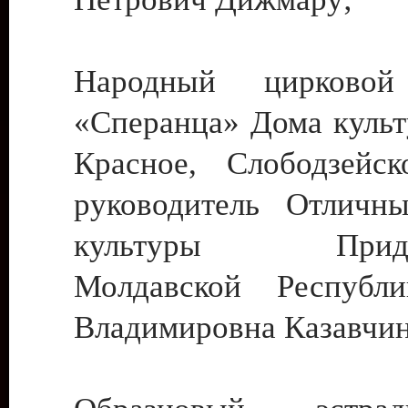
Народный цирковой
«Сперанца» Дома культ
Красное, Слободзейск
руководитель Отличн
культуры Придне
Молдавской Республ
Владимировна Казавчин