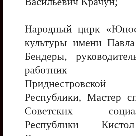
Васильевич Крачун;
Народный цирк «Юнос
культуры имени Павла 
Бендеры, руководите
работник ку
Приднестровской М
Республики, Мастер с
Советских социали
Республики Кист