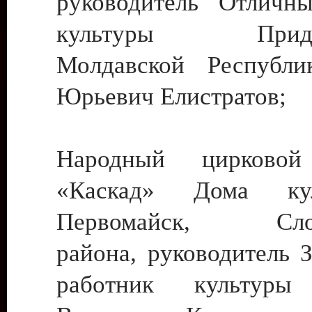
руководитель Отличн
культуры Придне
Молдавской Республи
Юрьевич Елистратов;
Народный цирковой
«Каскад» Дома ку
Первомайск, Слобо
района, руководитель 
работник культуры