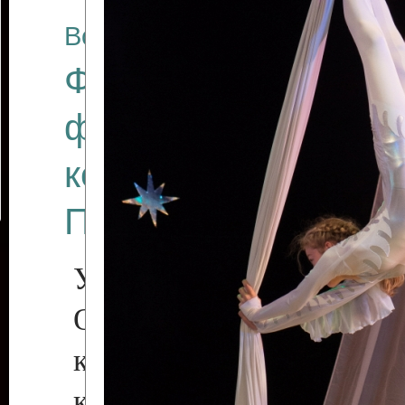
Все отчеты
Финал Республикан
фестиваля цирков
коллективов "Созв
Приднестровского 
Участники фестиваля:
Образцовый эстрадн
коллектив «Рове
культуры с. Протяга