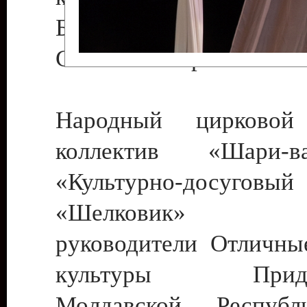
Бендеры , руководител
Светлана Георгиевна
Народный цирковой
коллектив «Шари
«Культурно-досуго
«Шелковик» г.
руководители Отличны
культуры Придне
Молдавской Респуб