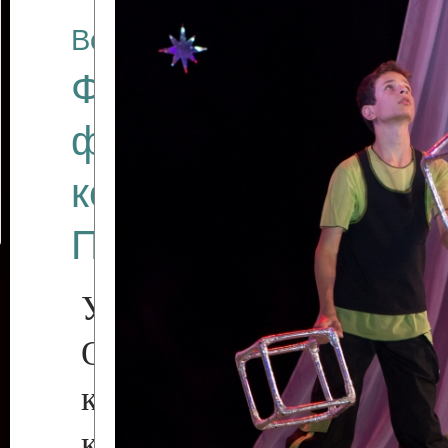
Все отчеты
Финал Республикан
фестиваля цирков
коллективов "Созв
Приднестровского 
Участники фестиваля:
Образцовый эстрадн
коллектив «Рове
культуры с. Протяга