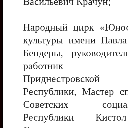
Васильевич Крачун;
Народный цирк «Юнос
культуры имени Павла 
Бендеры, руководите
работник ку
Приднестровской М
Республики, Мастер с
Советских социали
Республики Кист