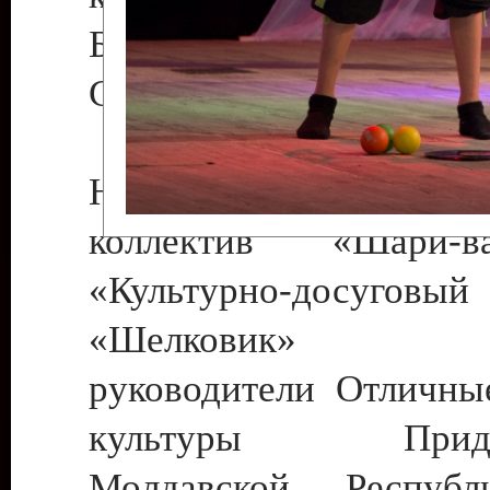
Бендеры , руководител
Светлана Георгиевна
Народный цирковой
коллектив «Шари
«Культурно-досуго
«Шелковик» г.
руководители Отличны
культуры Придне
Молдавской Респуб