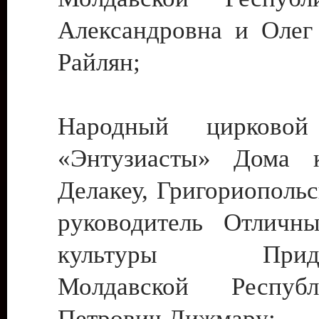
Александровна и Олег
Райлян;
Народный цирковой
«Энтузиасты» Дома к
Делакеу, Григориопольс
руководитель Отличн
культуры Придне
Молдавской Респуб
Петрович Дижмару;