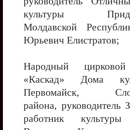
руководитель Отличн
культуры Придне
Молдавской Республи
Юрьевич Елистратов;
Народный цирковой
«Каскад» Дома ку
Первомайск, Слобо
района, руководитель 
работник культуры