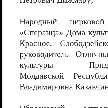
Народный цирковой
«Сперанца» Дома культ
Красное, Слободзейск
руководитель Отличн
культуры Придне
Молдавской Республ
Владимировна Казавчин