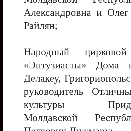
Александровна и Олег
Райлян;
Народный цирковой
«Энтузиасты» Дома к
Делакеу, Григориопольс
руководитель Отличн
культуры Придне
Молдавской Респуб
Петрович Дижмару;