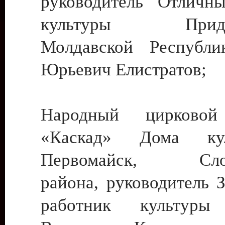
руководитель Отличн
культуры Придне
Молдавской Республи
Юрьевич Елистратов;
Народный цирковой
«Каскад» Дома ку
Первомайск, Слобо
района, руководитель 
работник культуры