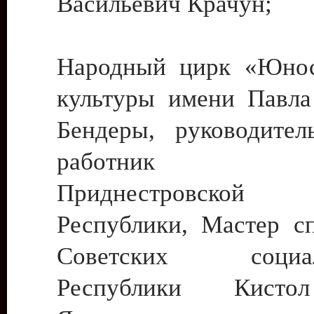
Васильевич Крачун;
Народный цирк «Юнос
культуры имени Павла 
Бендеры, руководите
работник ку
Приднестровской М
Республики, Мастер с
Советских социали
Республики Кист