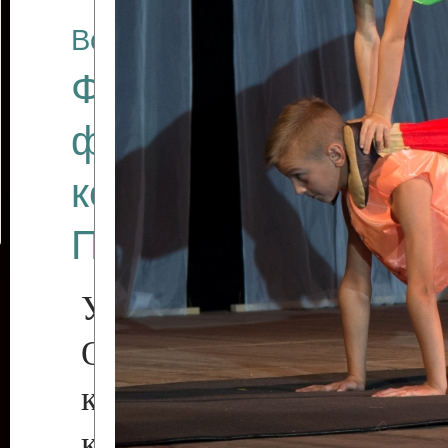
Все отчеты
Финал Республикан
фестиваля цирков
коллективов "Созв
Приднестровского 
Участники фестиваля:
Образцовый эстрадн
коллектив «Рове
культуры с. Протяга