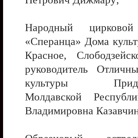
Народный цирковой
«Сперанца» Дома культ
Красное, Слободзейск
руководитель Отличн
культуры Придне
Молдавской Республ
Владимировна Казавчин