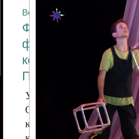
Все отчеты
Финал Республикан
фестиваля цирков
коллективов "Созв
Приднестровского 
Участники фестиваля:
Образцовый эстрадн
коллектив «Рове
культуры с. Протяга