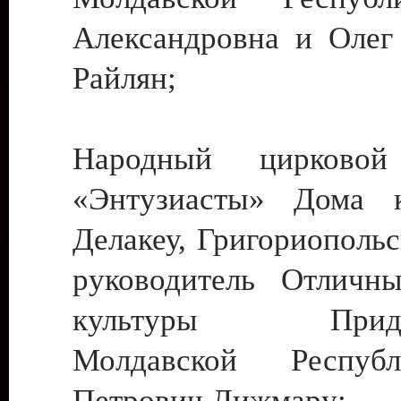
Александровна и Олег
Райлян;
Народный цирковой
«Энтузиасты» Дома к
Делакеу, Григориопольс
руководитель Отличн
культуры Придне
Молдавской Респуб
Петрович Дижмару;