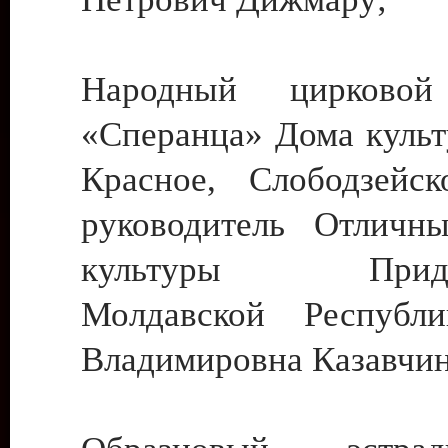
Народный цирковой
«Сперанца» Дома культ
Красное, Слободзейск
руководитель Отличн
культуры Придне
Молдавской Республ
Владимировна Казавчин