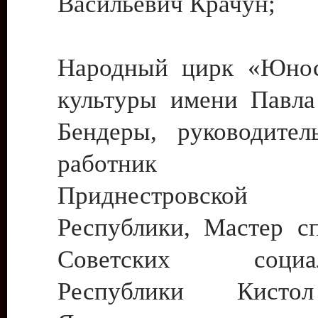
Васильевич Крачун;
Народный цирк «Юнос
культуры имени Павла 
Бендеры, руководите
работник ку
Приднестровской М
Республики, Мастер с
Советских социали
Республики Кист