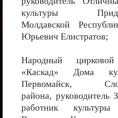
руководитель Отличн
культуры Придне
Молдавской Республи
Юрьевич Елистратов;
Народный цирковой
«Каскад» Дома ку
Первомайск, Слобо
района, руководитель 
работник культуры