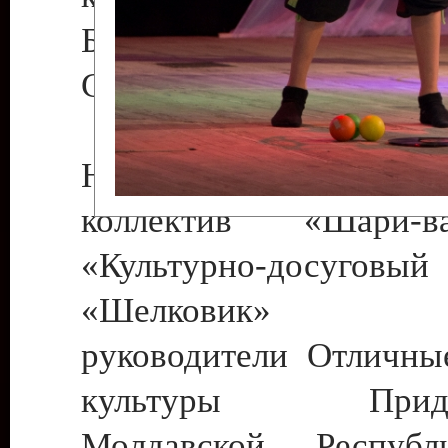
Бендеры , руководител
Светлана Георгиевна
Народный цирковой
коллектив «Шари
«Культурно-досуго
«Шелковик» г.
руководители Отличны
культуры Придне
Молдавской Респуб