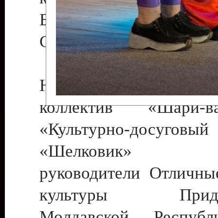
Бендеры , руководител
Светлана Георгиевна
Народный цирковой
коллектив «Шари
«Культурно-досуго
«Шелковик» г.
руководители Отличны
культуры Придне
Молдавской Респуб