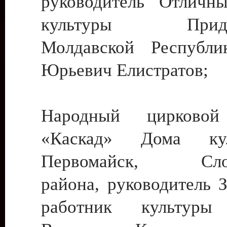
руководитель Отличн
культуры Придне
Молдавской Республи
Юрьевич Елистратов;
Народный цирковой
«Каскад» Дома ку
Первомайск, Слобо
района, руководитель 
работник культуры