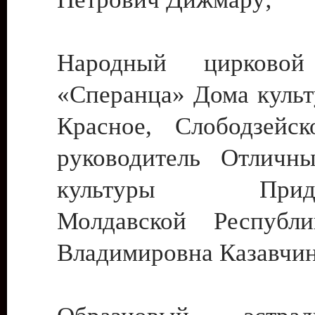
Народный цирковой
«Сперанца» Дома культ
Красное, Слободзейск
руководитель Отличн
культуры Придне
Молдавской Республ
Владимировна Казавчин