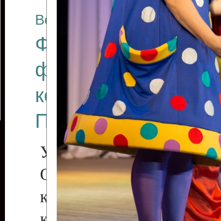
Все отчеты
Финал Республикан
фестиваля цирков
коллективов "Созв
Приднестровского 
Участники фестиваля:
Образцовый эстрадн
коллектив «Рове
культуры с. Протяга