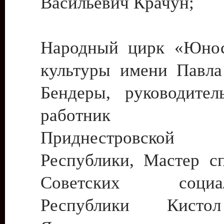
Васильевич Крачун;
Народный цирк «Юнос
культуры имени Павла 
Бендеры, руководите
работник ку
Приднестровской М
Республики, Мастер с
Советских социали
Республики Кист