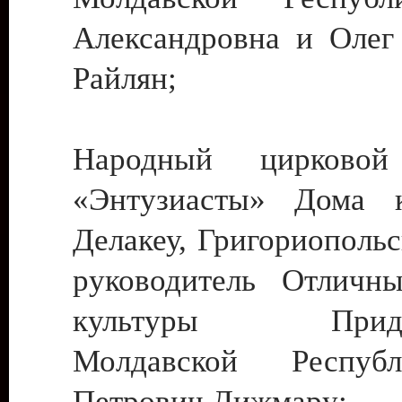
Александровна и Олег
Райлян;
Народный цирковой
«Энтузиасты» Дома к
Делакеу, Григориопольс
руководитель Отличн
культуры Придне
Молдавской Респуб
Петрович Дижмару;