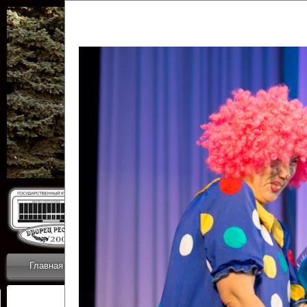
Государственн
Дворец
Главная
Приветствие
Коллективы
Новости
ОТЧЕТЫ ГКЦ 