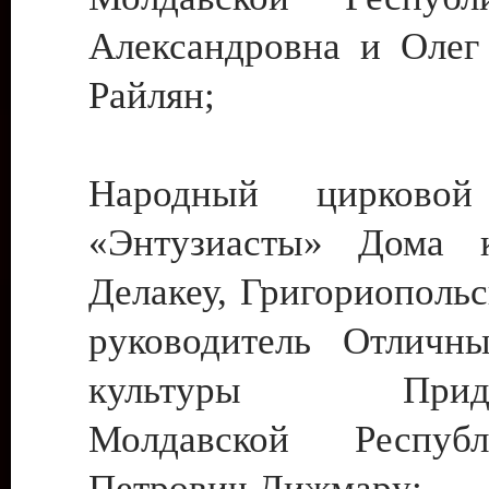
Александровна и Олег
Райлян;
Народный цирковой
«Энтузиасты» Дома к
Делакеу, Григориопольс
руководитель Отличн
культуры Придне
Молдавской Респуб
Петрович Дижмару;