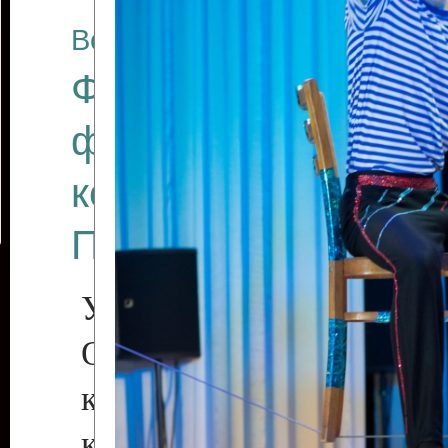
Все отчеты
Финал Республикан
фестиваля цирков
коллективов "Созв
Приднестровского 
Участники фестиваля:
Образцовый эстрадн
коллектив «Рове
культуры с. Протяга