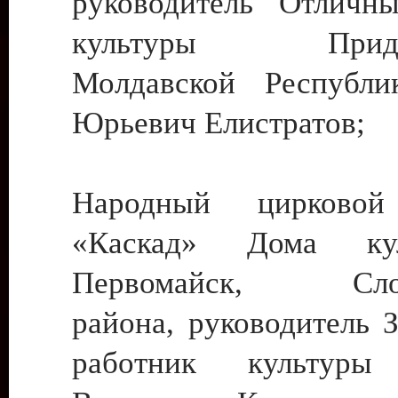
руководитель Отличн
культуры Придне
Молдавской Республи
Юрьевич Елистратов;
Народный цирковой
«Каскад» Дома ку
Первомайск, Слобо
района, руководитель 
работник культуры