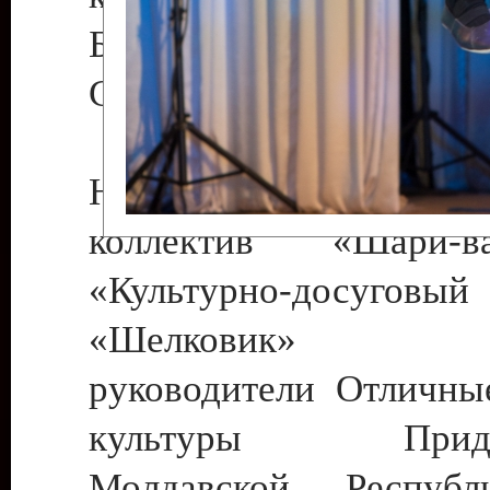
Бендеры , руководител
Светлана Георгиевна
Народный цирковой
коллектив «Шари
«Культурно-досуго
«Шелковик» г.
руководители Отличны
культуры Придне
Молдавской Респуб