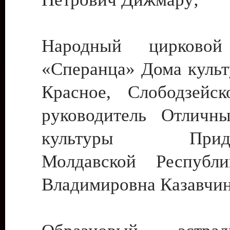
Народный цирковой
«Сперанца» Дома культ
Красное, Слободзейск
руководитель Отличн
культуры Придне
Молдавской Республ
Владимировна Казавчин