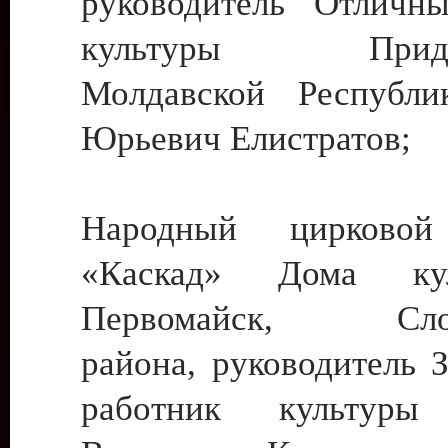
руководитель Отличн
культуры Придне
Молдавской Республи
Юрьевич Елистратов;
Народный цирковой
«Каскад» Дома ку
Первомайск, Слобо
района, руководитель 
работник культуры