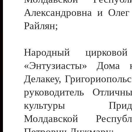
Александровна и Олег
Райлян;
Народный цирковой
«Энтузиасты» Дома к
Делакеу, Григориопольс
руководитель Отличн
культуры Придне
Молдавской Респуб
Петрович Дижмару;