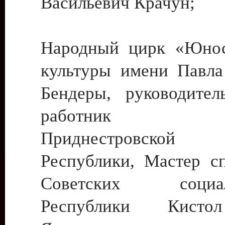
Васильевич Крачун;
Народный цирк «Юнос
культуры имени Павла 
Бендеры, руководите
работник ку
Приднестровской М
Республики, Мастер с
Советских социали
Республики Кист