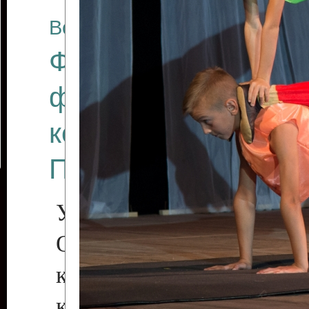
Все отчеты
Финал Республикан
фестиваля цирков
коллективов "Созв
Приднестровского 
Участники фестиваля:
Образцовый эстрадн
коллектив «Рове
культуры с. Протяга