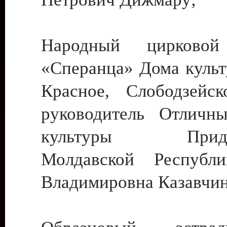
Народный цирковой
«Сперанца» Дома культ
Красное, Слободзейск
руководитель Отличн
культуры Придне
Молдавской Республ
Владимировна Казавчин