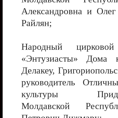
Александровна и Олег
Райлян;
Народный цирковой
«Энтузиасты» Дома к
Делакеу, Григориопольс
руководитель Отличн
культуры Придне
Молдавской Респуб
Петрович Дижмару;