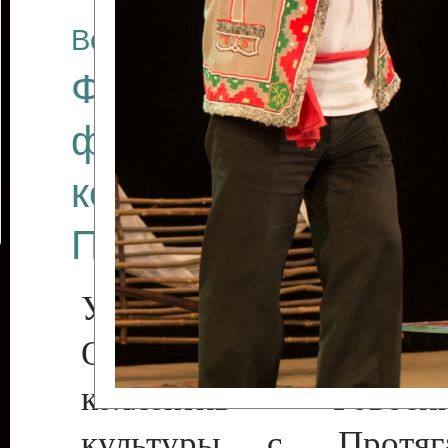
Все отчеты
Финал Республикан
фестиваля цирков
коллективов "Созв
Приднестровского 
Участники фестиваля:
Образцовый эстрадн
коллектив «Рове
культуры с. Протяга