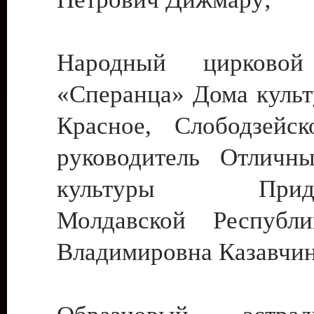
Народный цирковой
«Сперанца» Дома культ
Красное, Слободзейск
руководитель Отличн
культуры Придне
Молдавской Республ
Владимировна Казавчин