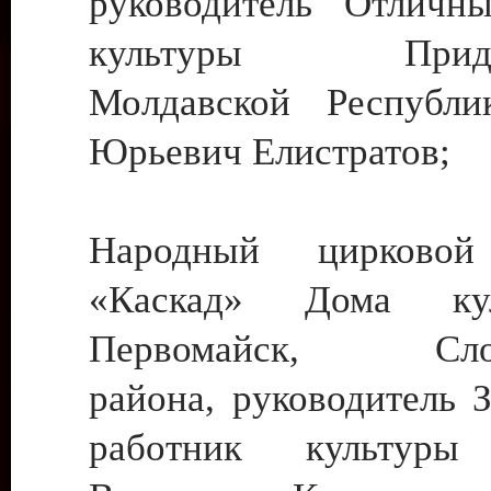
руководитель Отличн
культуры Придне
Молдавской Республи
Юрьевич Елистратов;
Народный цирковой
«Каскад» Дома ку
Первомайск, Слобо
района, руководитель 
работник культуры