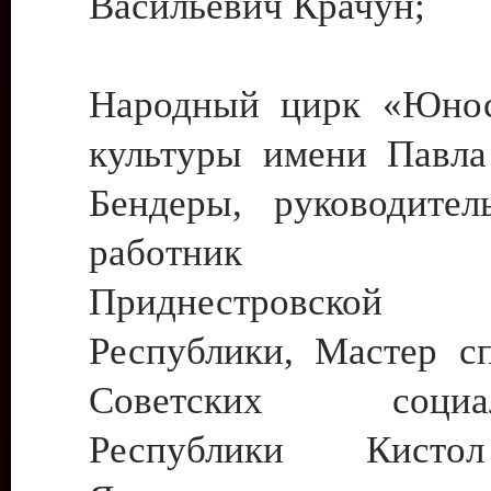
Васильевич Крачун;
Народный цирк «Юнос
культуры имени Павла 
Бендеры, руководите
работник ку
Приднестровской М
Республики, Мастер с
Советских социали
Республики Кист