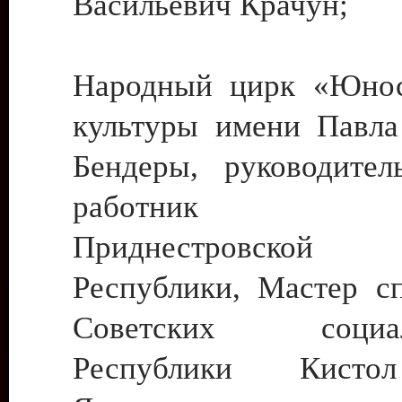
Васильевич Крачун;
Народный цирк «Юнос
культуры имени Павла 
Бендеры, руководите
работник ку
Приднестровской М
Республики, Мастер с
Советских социали
Республики Кист