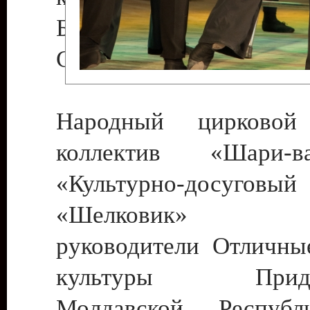
Бендеры , руководител
Светлана Георгиевна
Народный цирковой
коллектив «Шари
«Культурно-досуго
«Шелковик» г.
руководители Отличны
культуры Придне
Молдавской Респуб