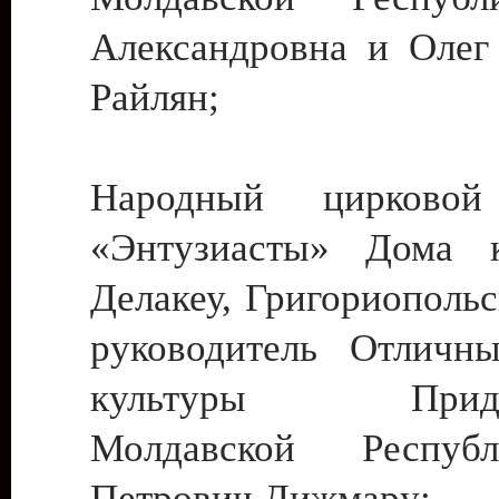
Александровна и Олег
Райлян;
Народный цирковой
«Энтузиасты» Дома к
Делакеу, Григориопольс
руководитель Отличн
культуры Придне
Молдавской Респуб
Петрович Дижмару;