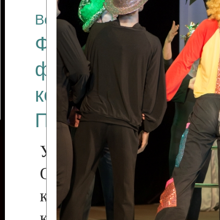
Все отчеты
Финал Республикан
фестиваля цирков
коллективов "Созв
Приднестровского 
Участники фестиваля:
Образцовый эстрадн
коллектив «Рове
культуры с. Протяга