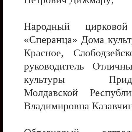
Народный цирковой
«Сперанца» Дома культ
Красное, Слободзейск
руководитель Отличн
культуры Придне
Молдавской Республ
Владимировна Казавчин