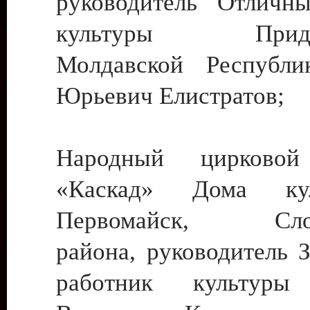
руководитель Отличн
культуры Придне
Молдавской Республи
Юрьевич Елистратов;
Народный цирковой
«Каскад» Дома ку
Первомайск, Слобо
района, руководитель 
работник культуры