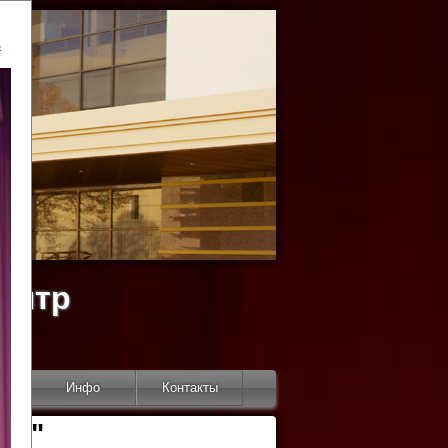
ь
ентр
тор
Инфо
Контакты
КИ"