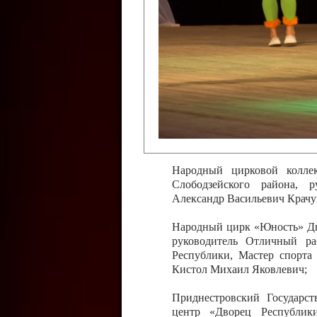
Слободзейского района,
Приднестровской Молда
Казавчинская;
Образцовый эстрадно-цирков
творчества с. Чобручи, Сло
Владимирович;
Образцовый цирковой колл
Тирасполь, руководитель 
Молдавской Республики Ник
Народный цирковой колле
Слободзейского района, 
Александр Васильевич Крачу
Народный цирк «Юность» Дво
руководитель Отличный ра
Республики, Мастер спорта
Кистол Михаил Яковлевич;
Приднестровский Государс
центр «Дворец Республики