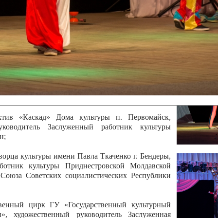
 руководитель Отличный работник культуры
вской Республики Анжела Владимировна
ой коллектив «Алегро» Дома детско –юношеского
бодзейского района, руководитель Хачатурян Юрий
ектив «Радуга» Городской дворец культуры г.
Отличный работник культуры Приднестровской
олай Юрьевич Елистратов;
ктив «Каскад» Дома культуры п. Первомайск,
руководитель Заслуженный работник культуры
н;
рца культуры имени Павла Ткаченко г. Бендеры,
ботник культуры Приднестровской Молдавской
 Союза Советских социалистических Республики
твенный цирк ГУ «Государственный культурный
», художественный руководитель Заслуженная