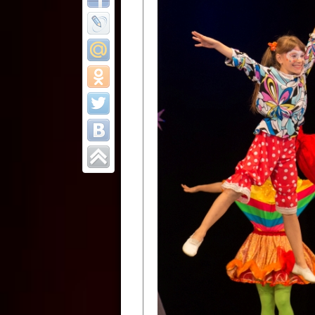
Все отчеты
Финал Республи
цирковых коллек
Приднестровског
Участники фестиваля:
Образцовый эстрадно-цир
Протягайловка, г. Бендеры ,
Народный цирковой клоун
досуговый центр «Шелковик
культуры Приднестровской 
Олег Степанович Райлян;
Народный цирковой коллек
Григориопольского район
Приднестровской Молдавско
Народный цирковой коллект