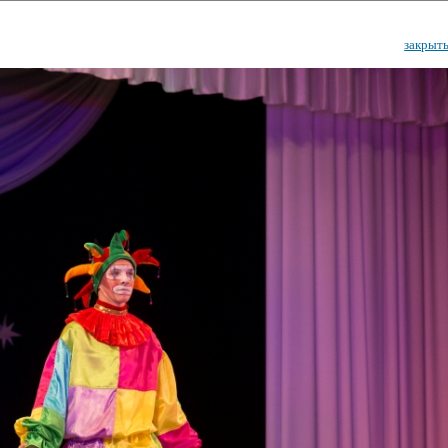
закрыт
ударственный культурный ц
Дворец Республики
ктивы
Новости
Афиша
Арт-монитор
Арт-прожек
ЧЕТЫ ГКЦ "ДВОРЕЦ РЕСПУБЛИ