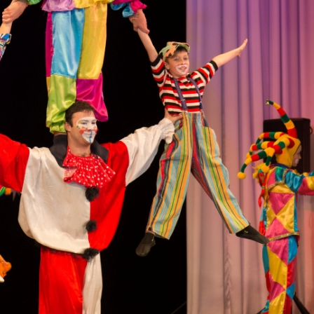
канского фестиваля
тивов "Созвездие
о цирка"
ковой коллектив «Ровесник» Дом культуры с.
 руководитель Рогожинер Светлана Георгиевна
ский коллектив «Шари-вари» МУ «Культурно-
» г.Бендеры, руководители Отличные работники
Молдавской Республики Алёна Александровна и
тив «Энтузиасты» Дома культуры с. Делакеу,
а, руководитель Отличный работник культуры
й Республики Пётр Петрович Дижмару;
ив «Сперанца» Дома культуры посёлка Красное,