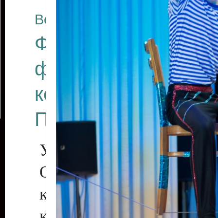
Все отчеты
Финал Республикан
фестиваля цирков
коллективов "Созв
Приднестровского 
Участники фестиваля:
Образцовый эстрадн
коллектив «Рове
культуры с. Протяга