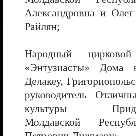
Александровна и Олег
Райлян;
Народный цирковой
«Энтузиасты» Дома к
Делакеу, Григориопольс
руководитель Отличн
культуры Придне
Молдавской Респуб
Петрович Дижмару;