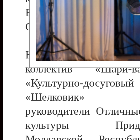
Бендеры , руководител
Светлана Георгиевна
Народный цирковой
коллектив «Шари
«Культурно-досуго
«Шелковик» г.
руководители Отличны
культуры Придне
Молдавской Респуб