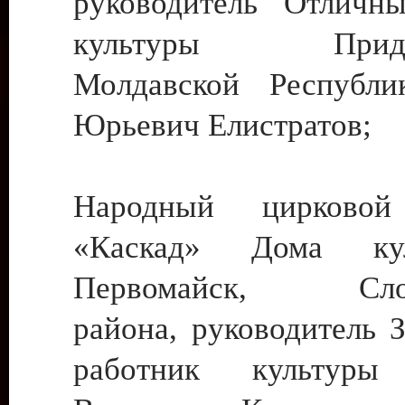
руководитель Отличн
культуры Придне
Молдавской Республи
Юрьевич Елистратов;
Народный цирковой
«Каскад» Дома ку
Первомайск, Слобо
района, руководитель 
работник культуры