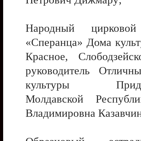
Народный цирковой
«Сперанца» Дома культ
Красное, Слободзейск
руководитель Отличн
культуры Придне
Молдавской Республ
Владимировна Казавчин