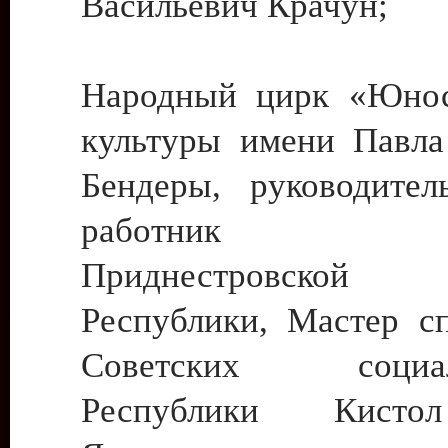
Васильевич Крачун;
Народный цирк «Юнос
культуры имени Павла 
Бендеры, руководите
работник ку
Приднестровской М
Республики, Мастер с
Советских социали
Республики Кист