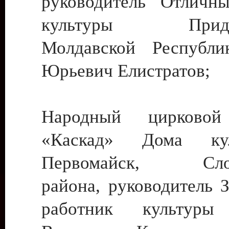
руководитель Отличн
культуры Придне
Молдавской Республи
Юрьевич Елистратов;
Народный цирковой
«Каскад» Дома ку
Первомайск, Слобо
района, руководитель 
работник культуры