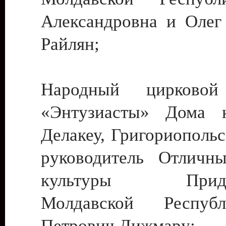
Александровна и Олег
Райлян;
Народный цирковой
«Энтузиасты» Дома к
Делакеу, Григориопольс
руководитель Отличн
культуры Придне
Молдавской Респуб
Петрович Дижмару;