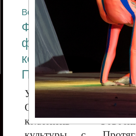
Все отчеты
Финал Республикан
фестиваля цирков
коллективов "Созв
Приднестровского 
Участники фестиваля:
Образцовый эстрадн
коллектив «Рове
культуры с. Протяга