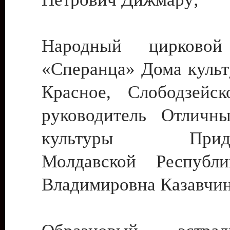
Народный цирковой
«Сперанца» Дома культ
Красное, Слободзейск
руководитель Отличн
культуры Придне
Молдавской Республ
Владимировна Казавчин