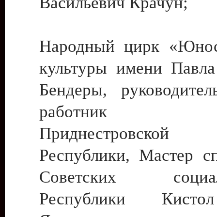
Васильевич Крачун;
Народный цирк «Юнос
культуры имени Павла 
Бендеры, руководите
работник ку
Приднестровской М
Республики, Мастер с
Советских социали
Республики Кист