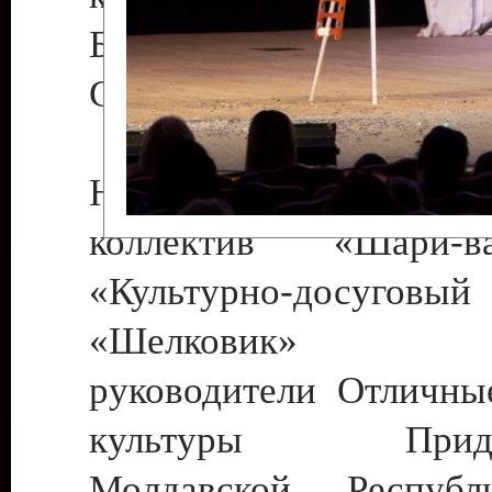
Бендеры , руководител
Светлана Георгиевна
Народный цирковой
коллектив «Шари
«Культурно-досуго
«Шелковик» г.
руководители Отличны
культуры Придне
Молдавской Респуб