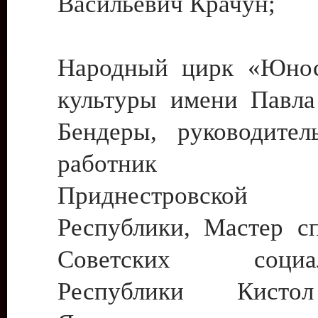
Васильевич Крачун;
Народный цирк «Юнос
культуры имени Павла 
Бендеры, руководите
работник ку
Приднестровской М
Республики, Мастер с
Советских социали
Республики Кист