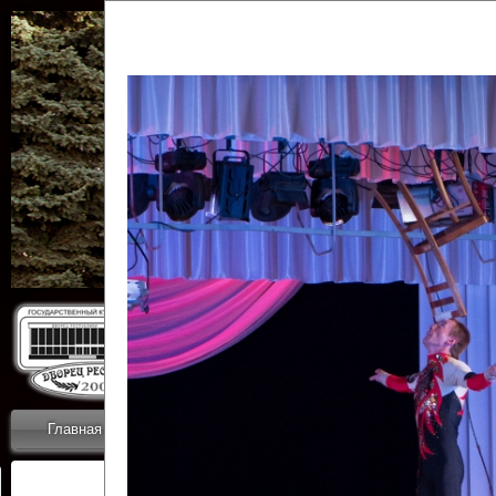
Государственн
Дворец
Главная
Приветствие
Коллективы
Новости
ОТЧЕТЫ ГКЦ 