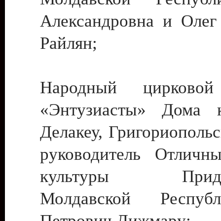
Александровна и Олег
Райлян;
Народный цирковой
«Энтузиасты» Дома к
Делакеу, Григориопольс
руководитель Отличн
культуры Придне
Молдавской Респуб
Петрович Дижмару;