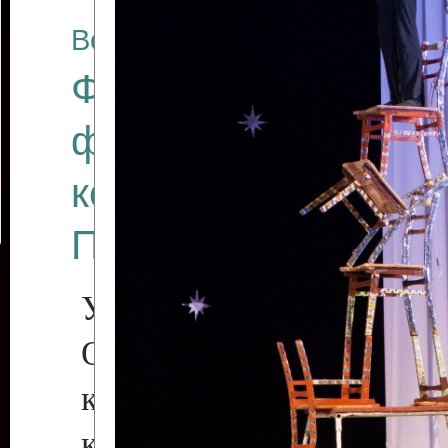
Все отчеты
Финал Республикан
фестиваля цирков
коллективов "Созв
Приднестровского 
Участники фестиваля:
Образцовый эстрадн
коллектив «Рове
культуры с. Протяга