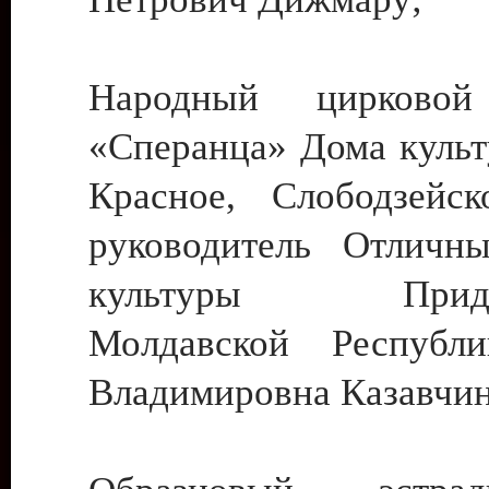
Народный цирковой
«Сперанца» Дома культ
Красное, Слободзейск
руководитель Отличн
культуры Придне
Молдавской Республ
Владимировна Казавчин