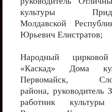
руководитель Отличн
культуры Придне
Молдавской Республи
Юрьевич Елистратов;
Народный цирковой
«Каскад» Дома ку
Первомайск, Слобо
района, руководитель 
работник культуры