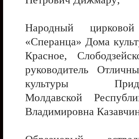
Народный цирковой
«Сперанца» Дома культ
Красное, Слободзейск
руководитель Отличн
культуры Придне
Молдавской Республ
Владимировна Казавчин