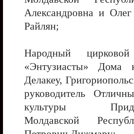
Александровна и Олег
Райлян;
Народный цирковой
«Энтузиасты» Дома к
Делакеу, Григориопольс
руководитель Отличн
культуры Придне
Молдавской Респуб
Петрович Дижмару;