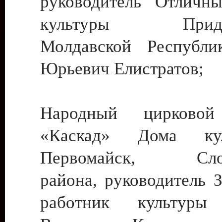
руководитель Отличн
культуры Придне
Молдавской Республи
Юрьевич Елистратов;
Народный цирковой
«Каскад» Дома ку
Первомайск, Слобо
района, руководитель 
работник культуры