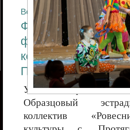
Все отчеты
Финал Республикан
фестиваля цирков
коллективов "Созв
Приднестровского 
Участники фестиваля:
Образцовый эстрадн
коллектив «Рове
культуры с. Протяга