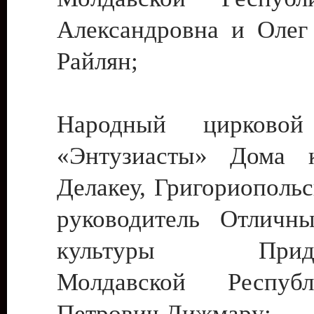
Александровна и Олег
Райлян;
Народный цирковой
«Энтузиасты» Дома к
Делакеу, Григориопольс
руководитель Отличн
культуры Придне
Молдавской Респуб
Петрович Дижмару;