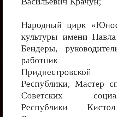
Васильевич Крачун;
Народный цирк «Юнос
культуры имени Павла 
Бендеры, руководите
работник ку
Приднестровской М
Республики, Мастер с
Советских социали
Республики Кист