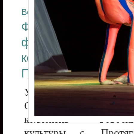
Все отчеты
Финал Республикан
фестиваля цирков
коллективов "Созв
Приднестровского 
Участники фестиваля:
Образцовый эстрадн
коллектив «Рове
культуры с. Протяга