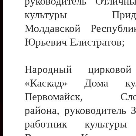
руководитель Отличн
культуры Придне
Молдавской Республи
Юрьевич Елистратов;
Народный цирковой
«Каскад» Дома ку
Первомайск, Слобо
района, руководитель 
работник культуры