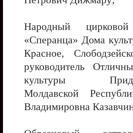
Народный цирковой
«Сперанца» Дома культ
Красное, Слободзейск
руководитель Отличн
культуры Придне
Молдавской Республ
Владимировна Казавчин