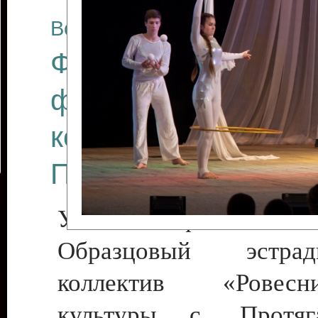
Все отчеты
Финал Республикан
фестиваля цирков
коллективов "Созв
Приднестровского 
Участники фестиваля:
Образцовый эстрадн
коллектив «Рове
культуры с. Протяга