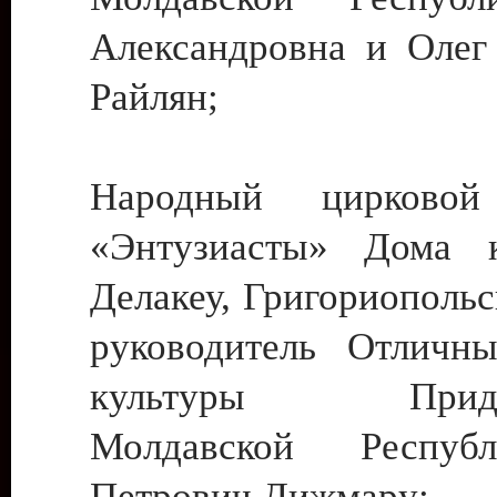
Александровна и Олег
Райлян;
Народный цирковой
«Энтузиасты» Дома к
Делакеу, Григориопольс
руководитель Отличн
культуры Придне
Молдавской Респуб
Петрович Дижмару;