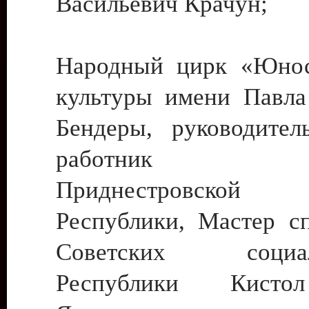
Васильевич Крачун;
Народный цирк «Юнос
культуры имени Павла 
Бендеры, руководите
работник ку
Приднестровской М
Республики, Мастер с
Советских социали
Республики Кист