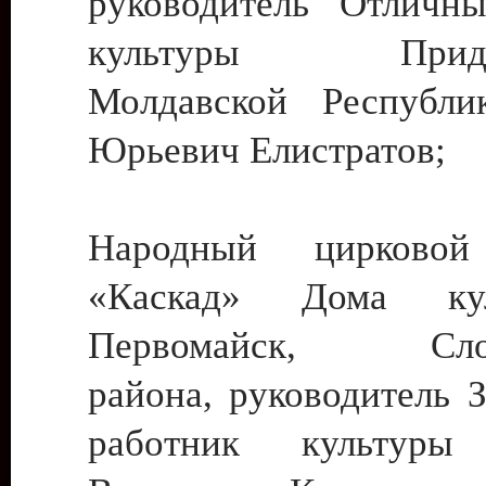
руководитель Отличн
культуры Придне
Молдавской Республи
Юрьевич Елистратов;
Народный цирковой
«Каскад» Дома ку
Первомайск, Слобо
района, руководитель 
работник культуры