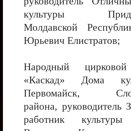
руководитель Отличн
культуры Придне
Молдавской Республи
Юрьевич Елистратов;
Народный цирковой
«Каскад» Дома ку
Первомайск, Слобо
района, руководитель 
работник культуры