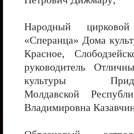
Народный цирковой
«Сперанца» Дома культ
Красное, Слободзейск
руководитель Отличн
культуры Придне
Молдавской Республ
Владимировна Казавчин