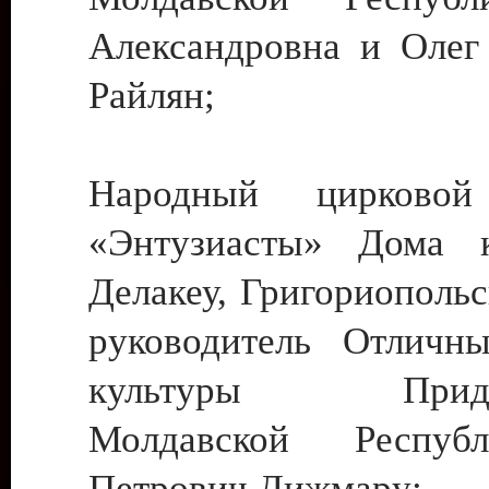
Александровна и Олег
Райлян;
Народный цирковой
«Энтузиасты» Дома к
Делакеу, Григориопольс
руководитель Отличн
культуры Придне
Молдавской Респуб
Петрович Дижмару;