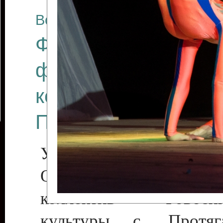
Все отчеты
Финал Республикан
фестиваля цирков
коллективов "Созв
Приднестровского 
Участники фестиваля:
Образцовый эстрадн
коллектив «Рове
культуры с. Протяга