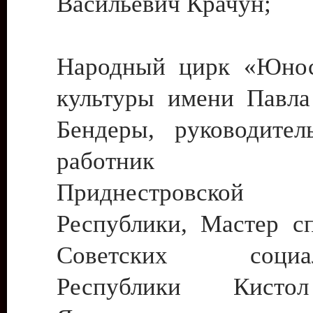
Васильевич Крачун;
Народный цирк «Юнос
культуры имени Павла 
Бендеры, руководите
работник ку
Приднестровской М
Республики, Мастер с
Советских социали
Республики Кист