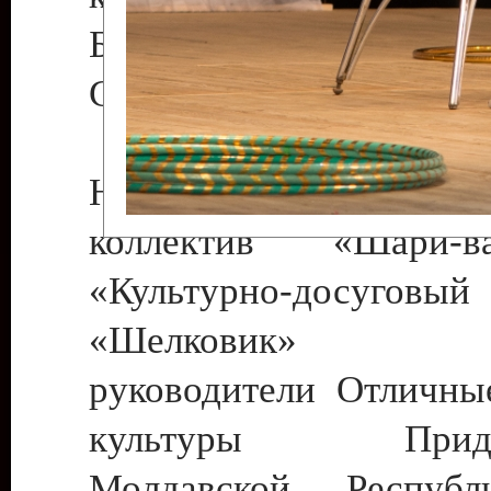
Бендеры , руководител
Светлана Георгиевна
Народный цирковой
коллектив «Шари
«Культурно-досуго
«Шелковик» г.
руководители Отличны
культуры Придне
Молдавской Респуб