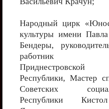
Васильевич Крачун;
Народный цирк «Юнос
культуры имени Павла 
Бендеры, руководите
работник ку
Приднестровской М
Республики, Мастер с
Советских социали
Республики Кист