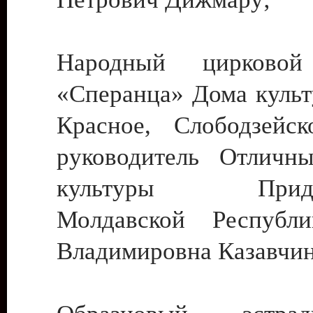
Народный цирковой
«Сперанца» Дома культ
Красное, Слободзейск
руководитель Отличн
культуры Придне
Молдавской Республ
Владимировна Казавчин