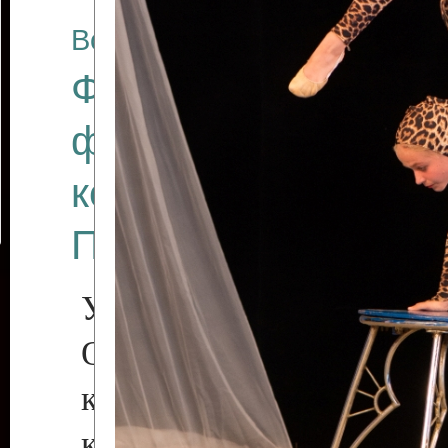
Все отчеты
Финал Республикан
фестиваля цирков
коллективов "Созв
Приднестровского 
Участники фестиваля:
Образцовый эстрадн
коллектив «Рове
культуры с. Протяга