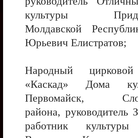
руководитель Отличн
культуры Придне
Молдавской Республи
Юрьевич Елистратов;
Народный цирковой
«Каскад» Дома ку
Первомайск, Слобо
района, руководитель 
работник культуры