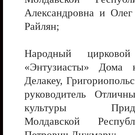
Александровна и Олег
Райлян;
Народный цирковой
«Энтузиасты» Дома к
Делакеу, Григориопольс
руководитель Отличн
культуры Придне
Молдавской Респуб
Петрович Дижмару;