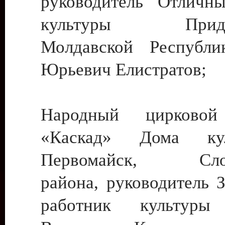
руководитель Отличн
культуры Придне
Молдавской Республи
Юрьевич Елистратов;
Народный цирковой
«Каскад» Дома ку
Первомайск, Слобо
района, руководитель 
работник культуры