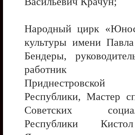
Васильевич Крачун;
Народный цирк «Юнос
культуры имени Павла 
Бендеры, руководите
работник ку
Приднестровской М
Республики, Мастер с
Советских социали
Республики Кист