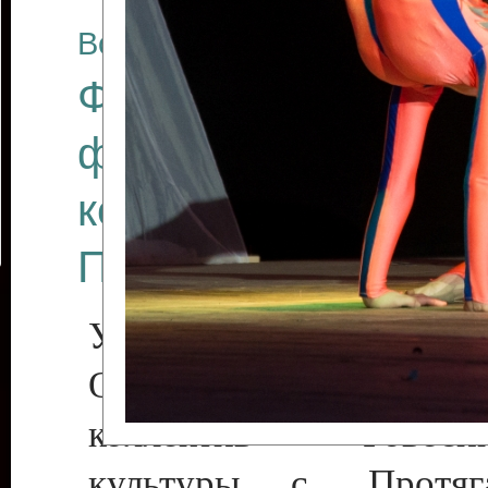
Все отчеты
Финал Республикан
фестиваля цирков
коллективов "Созв
Приднестровского 
Участники фестиваля:
Образцовый эстрадн
коллектив «Рове
культуры с. Протяга