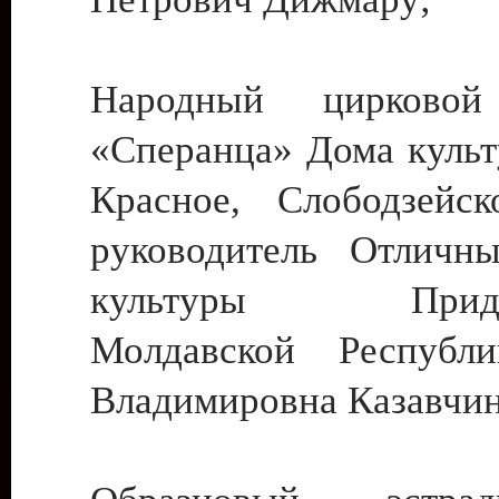
Народный цирковой
«Сперанца» Дома культ
Красное, Слободзейск
руководитель Отличн
культуры Придне
Молдавской Республ
Владимировна Казавчин