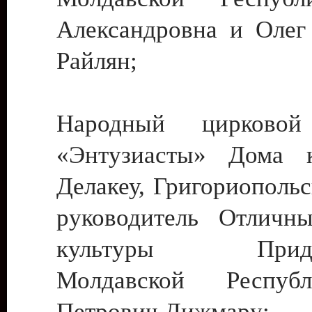
Александровна и Олег
Райлян;
Народный цирковой
«Энтузиасты» Дома к
Делакеу, Григориопольс
руководитель Отличн
культуры Придне
Молдавской Респуб
Петрович Дижмару;