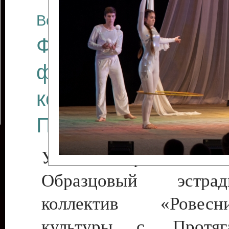
Все отчеты
Финал Республикан
фестиваля цирков
коллективов "Созв
Приднестровского 
Участники фестиваля:
Образцовый эстрадн
коллектив «Рове
культуры с. Протяга