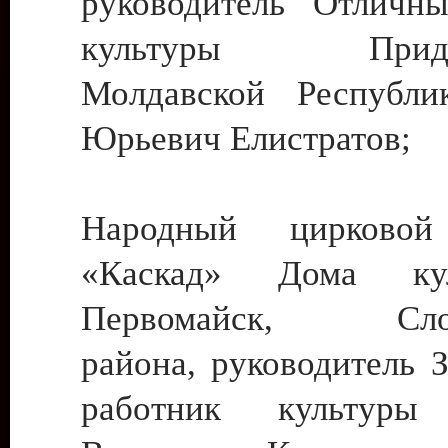
руководитель Отличн
культуры Придне
Молдавской Республи
Юрьевич Елистратов;
Народный цирковой
«Каскад» Дома ку
Первомайск, Слобо
района, руководитель 
работник культуры