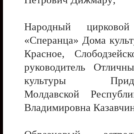
Народный цирковой
«Сперанца» Дома культ
Красное, Слободзейск
руководитель Отличн
культуры Придне
Молдавской Республ
Владимировна Казавчин