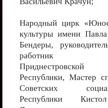
Васильевич Крачун;
Народный цирк «Юнос
культуры имени Павла 
Бендеры, руководите
работник ку
Приднестровской М
Республики, Мастер с
Советских социали
Республики Кист