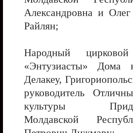
Александровна и Олег
Райлян;
Народный цирковой
«Энтузиасты» Дома к
Делакеу, Григориопольс
руководитель Отличн
культуры Придне
Молдавской Респуб
Петрович Дижмару;